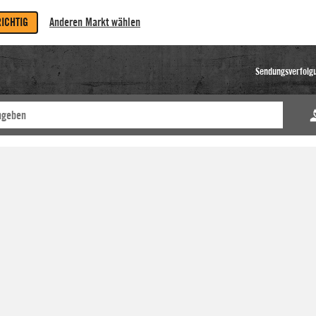
RICHTIG
Anderen Markt wählen
Sendungsverfolg