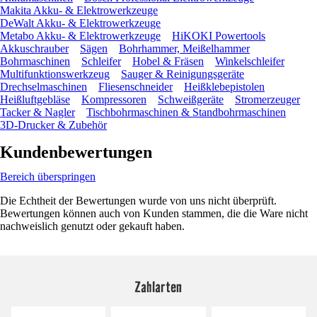
Makita Akku- & Elektrowerkzeuge
DeWalt Akku- & Elektrowerkzeuge
Metabo Akku- & Elektrowerkzeuge
HiKOKI Powertools
Akkuschrauber
Sägen
Bohrhammer, Meißelhammer
Bohrmaschinen
Schleifer
Hobel & Fräsen
Winkelschleifer
Multifunktionswerkzeug
Sauger & Reinigungsgeräte
Drechselmaschinen
Fliesenschneider
Heißklebepistolen
Heißluftgebläse
Kompressoren
Schweißgeräte
Stromerzeuger
Tacker & Nagler
Tischbohrmaschinen & Standbohrmaschinen
3D-Drucker & Zubehör
Kundenbewertungen
Bereich überspringen
Die Echtheit der Bewertungen wurde von uns nicht überprüft.
Bewertungen können auch von Kunden stammen, die die Ware nicht
nachweislich genutzt oder gekauft haben.
Zahlarten