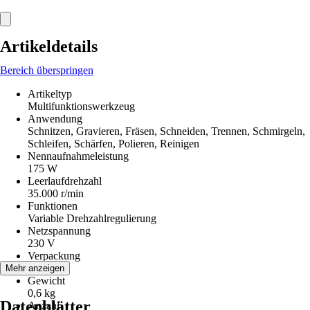
Artikeldetails
Bereich überspringen
Artikeltyp
Multifunktionswerkzeug
Anwendung
Schnitzen, Gravieren, Fräsen, Schneiden, Trennen, Schmirgeln,
Schleifen, Schärfen, Polieren, Reinigen
Nennaufnahmeleistung
175 W
Leerlaufdrehzahl
35.000 r/min
Funktionen
Variable Drehzahlregulierung
Netzspannung
230 V
Verpackung
Koffer
Mehr anzeigen
Gewicht
0,6 kg
Datenblätter
Anzahl