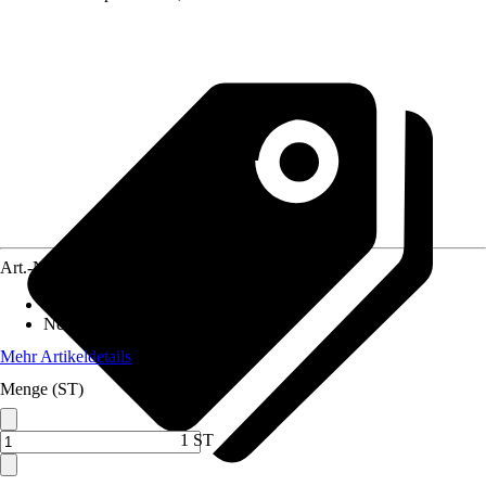
Art.-Nr.
10448045
Gewicht
:
0,6 kg
Nennaufnahmeleistung
:
175 W
Mehr Artikeldetails
Menge (ST)
1 ST