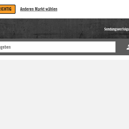
RICHTIG
Anderen Markt wählen
Sendungsverfolg