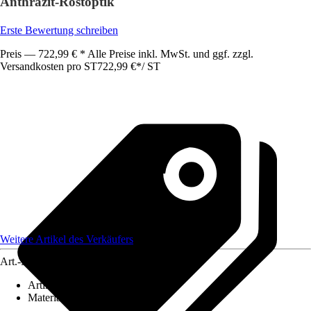
Anthrazit-Rostoptik
Erste Bewertung schreiben
Preis — 722,99 € * Alle Preise inkl. MwSt. und ggf. zzgl.
Versandkosten pro ST
722,99 €
*
/
ST
Weitere Artikel des Verkäufers
Art.-Nr.
12084577
Artikeltyp
:
Mülltonnenbox
Material
:
Metall