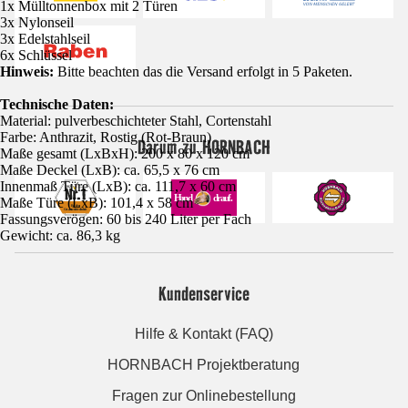
1x Mülltonnenbox mit 2 Türen
3x Nylonseil
3x Edelstahlseil
6x Schlüssel
Hinweis:
Bitte beachten das die Versand erfolgt in 5 Paketen.
Technische Daten:
Material: pulverbeschichteter Stahl, Cortenstahl
Farbe: Anthrazit, Rostig (Rot-Braun)
Darum zu HORNBACH
Maße gesamt (LxBxH): 200 x 80 x 120 cm
Maße Deckel (LxB): ca. 65,5 x 76 cm
Innenmaß Türe (LxB): ca. 111,7 x 60 cm
Maße Türe (LxB): 101,4 x 58 cm
Fassungsverögen: 60 bis 240 Liter per Fach
Gewicht: ca. 86,3 kg
Kundenservice
Hilfe & Kontakt (FAQ)
HORNBACH Projektberatung
Fragen zur Onlinebestellung