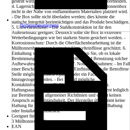
gestellt wird, um ein Kippen oder Beschädigung zu vermeiden.
4. Lagersicherheit: - Stellen Sie sicher, dass die Mülltonnenbox
nicht in der Nähe von entflammbaren Materialien platziert wird.
- Die Box sollte nicht überladen werden; dies könnte die
statische Integrität beeinträchtigen und das Produkt beschädigen.
Bedienungsanleitung
5. Umwelteinflüsse: - Die Stahlkonstruktion ist für den
Außeneinsatz geeignet. Dennoch sollte die Box in extremen
Wetterbedingungen wie bei starkem Sturm gesichert werden. -
Korrosionsschutz: Durch die Oberflächenbearbeitung ist die
Mülltonnenbox gegen korrosive Umwelteinflüsse geschützt. 6.
Einhaltung von Vorschriften: - Überprüfen Sie, ob es lokale
Bestimmungen gibt, die die Aufstellung und Benutzung solcher
Aufbewahrungsboxen betreffen. 7. Notfallmaßnahmen: - Im Fall
einer Beschädigung durch äußere Einflüsse sollte die Betroffene
Stelle möglichst schnell repariert oder ein Fachmann
hinzugezogen werden. - Bei Bedarf mögliche
Kontaktinformationen für Unterstützung bereitstellen.
Haftungsausschluss: Dieses Sicherheitsdokument dient lediglich
zur Bereitstellung allgemeiner Richtlinien und erhebt keinen
Anspruch auf Vollständigkeit. Der Hersteller übernimmt keine
Haftung für Schäden, die durch unsachgemäße Handhabung
oder Installation entstehen.
Geeignet für
3 Mülltonnen 240l
EAN