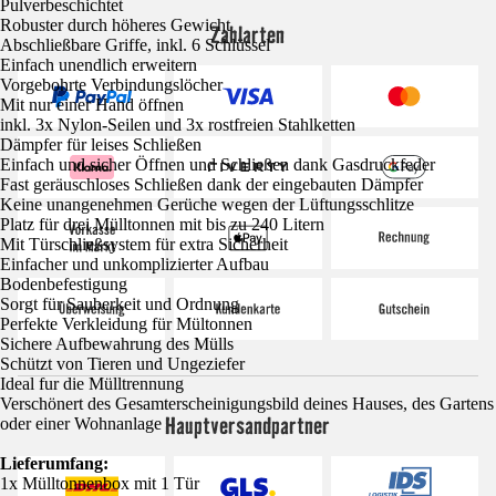
Pulverbeschichtet
Robuster durch höheres Gewicht
Zahlarten
Abschließbare Griffe, inkl. 6 Schlüssel
Einfach unendlich erweitern
Vorgebohrte Verbindungslöcher
Mit nur einer Hand öffnen
inkl. 3x Nylon-Seilen und 3x rostfreien Stahlketten
Dämpfer für leises Schließen
Einfach und sicher Öffnen und Schließen dank Gasdruckfeder
Fast geräuschloses Schließen dank der eingebauten Dämpfer
Keine unangenehmen Gerüche wegen der Lüftungsschlitze
Platz für drei Mülltonnen mit bis zu 240 Litern
Mit Türschließsystem für extra Sicherheit
Einfacher und unkomplizierter Aufbau
Bodenbefestigung
Sorgt für Sauberkeit und Ordnung
Perfekte Verkleidung für Mültonnen
Sichere Aufbewahrung des Mülls
Schützt von Tieren und Ungeziefer
Ideal fur die Mülltrennung
Verschönert des Gesamterscheinigungsbild deines Hauses, des Gartens
Hauptversandpartner
oder einer Wohnanlage
Lieferumfang:
1x Mülltonnenbox mit 1 Tür