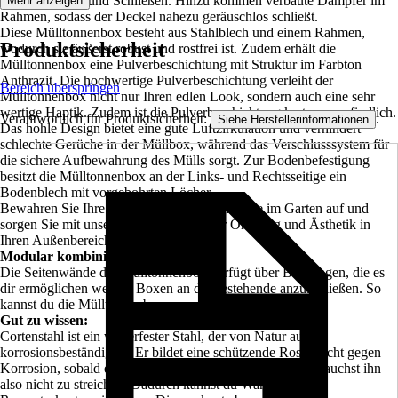
einfach Öffnen und Schließen. Hinzu kommen verbaute Dämpfer im
Mehr anzeigen
Rahmen, sodass der Deckel nahezu geräuschlos schließt.
Diese Mülltonnenbox besteht aus Stahlblech und einem Rahmen,
Produktsicherheit
wodurch sie äußerst robust und rostfrei ist. Zudem erhält die
Mülltonnenbox eine Pulverbeschichtung mit Struktur im Farbton
Anthrazit. Die hochwertige Pulverbeschichtung verleiht der
Bereich überspringen
Mülltonnenbox nicht nur Ihren edlen Look, sondern auch eine sehr
wertige Haptik. Zudem ist die Pulverbeschichtung kratzunempfindlich.
Verantwortlich für Produktsicherheit:
.
Siehe Herstellerinformationen
Das hohle Design bietet eine gute Luftzirkulation und verhindert
schlechte Gerüche in der Müllbox, während das Verschlusssystem für
die sichere Aufbewahrung des Mülls sorgt. Zur Bodenbefestigung
besitzt die Mülltonnenbox an der Links- und Rechtsseitige ein
Bodenblech mit vorgebohrten Löcher.
Bewahren Sie Ihre Mülltonne außer Sichtweite im Garten auf und
sorgen Sie mit unserer Mülltonnebox für Ordnung und Ästhetik in
Ihren Außenbereichen!
Modular kombinierbar
Die Seitenwände der Mülltonnenbox verfügt über Bohrungen, die es
dir ermöglichen weitere Boxen an die bestehende anzuschließen. So
kannst du die Mülltonnenbox unendlich oft erweitern.
Gut zu wissen:
Cortenstahl ist ein wetterfester Stahl, der von Natur aus
korrosionsbeständig ist. Er bildet eine schützende Rostschicht gegen
Korrosion, sobald er der Witterung ausgesetzt wird. Du brauchst ihn
also nicht zu streichen. Dadurch kannst du Wartungs- und