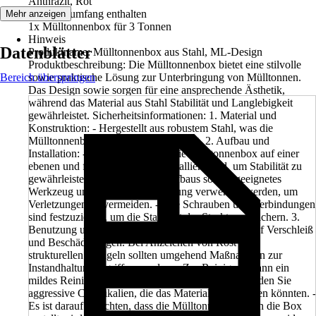
Anthrazit, Rot
Im Lieferumfang enthalten
Mehr anzeigen
1x Mülltonnenbox für 3 Tonnen
Hinweis
Datenblätter
Produktname: Mülltonnenbox aus Stahl, ML-Design
Produktbeschreibung: Die Mülltonnenbox bietet eine stilvolle
Bereich überspringen
sowie praktische Lösung zur Unterbringung von Mülltonnen.
Das Design sowie sorgen für eine ansprechende Ästhetik,
während das Material aus Stahl Stabilität und Langlebigkeit
gewährleistet. Sicherheitsinformationen: 1. Material und
Konstruktion: - Hergestellt aus robustem Stahl, was die
Mülltonnenbox besonders stabil macht. 2. Aufbau und
Installation: - Sicherstellen, dass die Mülltonnenbox auf einer
ebenen und festen Oberfläche installiert wird, um Stabilität zu
gewährleisten. - Während des Aufbaus sollten geeignetes
Werkzeug und Sicherheitsausrüstung verwendet werden, um
Verletzungen zu vermeiden. - Alle Schrauben und Verbindungen
sind festzuziehen, um die Stabilität der Struktur zu sichern. 3.
Benutzung und Wartung: - Regelmäßige Prüfung auf Verschleiß
und Beschädigungen. Bei Anzeichen von Rost oder
strukturellen Mängeln sollten umgehend Maßnahmen zur
Instandhaltung ergriffen werden. - Zur Reinigung kann ein
mildes Reinigungsmittel verwendet werden. Vermeiden Sie
aggressive Chemikalien, die das Material beschädigen könnten. -
Es ist darauf zu achten, dass die Mülltonne korrekt in die Box