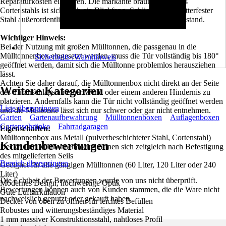
Reparaturkosten einsparen. Die markante braune Farbe des
Cortenstahls ist sicherlich ein Blickfang. Schließlich ist wetterfester
Stahl außerordentlich langlebig und hält dem Test der Zeit stand.
Wichtiger Hinweis:
Bei der Nutzung mit großen Mülltonnen, die passgenau in die
Mülltonnenbox eingesetzt werden, muss die Tür vollständig bis 180°
Sicherheits-/Warnhinweis
geöffnet werden, damit sich die Mülltonne problemlos herausziehen
lässt.
Achten Sie daher darauf, die Mülltonnenbox nicht direkt an der Seite
Weitere Kategorien
des Türanschlags an einer Wand oder einem anderen Hindernis zu
platzieren. Andernfalls kann die Tür nicht vollständig geöffnet werden
Liste überspringen
und die Mülltonne lässt sich nur schwer oder gar nicht entnehmen.
Garten
Gartenaufbewahrung
Mülltonnenboxen
Auflagenboxen
Gartenschränke
Fahrradgaragen
Eigenschaften:
Mülltonnenbox aus Metall (pulverbeschichteter Stahl, Cortenstahl)
Kundenbewertungen
Deckel und Mülltonnendeckel öffnen sich zeitgleich nach Befestigung
des mitgelieferten Seils
Bereich überspringen
Geeignet für alle gängigen Mülltonnen (60 Liter, 120 Liter oder 240
Liter)
Die Echtheit der Bewertungen wurde von uns nicht überprüft.
Modernes Design, hochwertige Optik
Bewertungen können auch von Kunden stammen, die die Ware nicht
Gute Luftzirkulation
nachweislich genutzt oder gekauft haben.
Deckel von oben zu öffnen für leichtes Befüllen
Robustes und witterungsbeständiges Material
1 mm massiver Konstruktionsstahl, nahtloses Profil