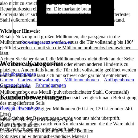
also nicht zu streichen. Dadurch kannst du Wartungs- und
Reparaturkosten einsparen. Die markante braune Farbe des
Cortenstahls ist sicherlich ein Blickfang. Schließlich ist wetterfester
Stahl außerordentlich langlebig und hält dem Test der Zeit stand.
Wichtiger Hinweis:
Bei der Nutzung mit großen Mülltonnen, die passgenau in die
Mülltonnenbox eingesetzt werden, muss die Tür vollständig bis 180°
Sicherheits-/Warnhinweis
geöffnet werden, damit sich die Mülltonne problemlos herausziehen
lässt.
Achten Sie daher darauf, die Mülltonnenbox nicht direkt an der Seite
Weitere Kategorien
des Türanschlags an einer Wand oder einem anderen Hindernis zu
platzieren. Andernfalls kann die Tür nicht vollständig geöffnet werden
Liste überspringen
und die Mülltonne lässt sich nur schwer oder gar nicht entnehmen.
Garten
Gartenaufbewahrung
Mülltonnenboxen
Auflagenboxen
Gartenschränke
Fahrradgaragen
Eigenschaften:
Mülltonnenbox aus Metall (pulverbeschichteter Stahl, Cortenstahl)
Kundenbewertungen
Deckel und Mülltonnendeckel öffnen sich zeitgleich nach Befestigung
des mitgelieferten Seils
Bereich überspringen
Geeignet für alle gängigen Mülltonnen (60 Liter, 120 Liter oder 240
Liter)
Die Echtheit der Bewertungen wurde von uns nicht überprüft.
Modernes Design, hochwertige Optik
Bewertungen können auch von Kunden stammen, die die Ware nicht
Gute Luftzirkulation
nachweislich genutzt oder gekauft haben.
Deckel von oben zu öffnen für leichtes Befüllen
Robustes und witterungsbeständiges Material