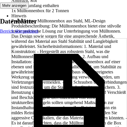
Anthrazit, Rot
Im Lieferumfang enthalten
Mehr anzeigen
1x Mülltonnenbox für 2 Tonnen
Hinweis
Datenblätter
Produktname: Mülltonnenbox aus Stahl, ML-Design
Produktbeschreibung: Die Mülltonnenbox bietet eine stilvolle
Bereich überspringen
sowie praktische Lösung zur Unterbringung von Mülltonnen.
Das Design sowie sorgen für eine ansprechende Ästhetik,
während das Material aus Stahl Stabilität und Langlebigkeit
gewährleistet. Sicherheitsinformationen: 1. Material und
Konstruktion: - Hergestellt aus robustem Stahl, was die
Mülltonnenbox besonders stabil macht. 2. Aufbau und
Installation: - Sicherstellen, dass die Mülltonnenbox auf einer
ebenen und festen Oberfläche installiert wird, um Stabilität zu
gewährleisten. - Während des Aufbaus sollten geeignetes
Werkzeug und Sicherheitsausrüstung verwendet werden, um
Verletzungen zu vermeiden. - Alle Schrauben und Verbindungen
sind festzuziehen, um die Stabilität der Struktur zu sichern. 3.
Benutzung und Wartung: - Regelmäßige Prüfung auf Verschleiß
und Beschädigungen. Bei Anzeichen von Rost oder
strukturellen Mängeln sollten umgehend Maßnahmen zur
Instandhaltung ergriffen werden. - Zur Reinigung kann ein
mildes Reinigungsmittel verwendet werden. Vermeiden Sie
aggressive Chemikalien, die das Material beschädigen könnten. -
Es ist darauf zu achten, dass die Mülltonne korrekt in die Box