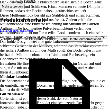
4064649150782
Dank der eingebauten Gasdruckfedern lassen sich die Boxen ganz
einfach Öffnen und Schließen. Hinzu kommen verbaute Dämpfer im
Mehr anzeigen
Rahmen, sodass der Deckel nahezu geräuschlos schließt.
Diese Mülltonnenbox besteht aus Stahlblech und einem Rahmen,
Produktsicherheit
wodurch sie äußerst robust und rostfrei ist. Zudem erhält die
Mülltonnenbox eine Pulverbeschichtung mit Struktur im Farbton
Anthrazit. Die hochwertige Pulverbeschichtung verleiht der
Bereich überspringen
Mülltonnenbox nicht nur Ihren edlen Look, sondern auch eine sehr
wertige Haptik. Zudem ist die Pulverbeschichtung kratzunempfindlich.
Verantwortlich für Produktsicherheit:
.
Siehe Herstellerinformationen
Das hohle Design bietet eine gute Luftzirkulation und verhindert
schlechte Gerüche in der Müllbox, während das Verschlusssystem für
die sichere Aufbewahrung des Mülls sorgt. Zur Bodenbefestigung
besitzt die Mülltonnenbox an der Links- und Rechtsseitige ein
Bodenblech mit vorgebohrten Löcher.
Bewahren Sie Ihre Mülltonne außer Sichtweite im Garten auf und
sorgen Sie mit unserer Mülltonnebox für Ordnung und Ästhetik in
Ihren Außenbereichen!
Modular kombinierbar
Die Seitenwände der Mülltonnenbox verfügt über Bohrungen, die es
dir ermöglichen weitere Boxen an die bestehende anzuschließen. So
kannst du die Mülltonnenbox unendlich oft erweitern.
Gut zu wissen:
Cortenstahl ist ein wetterfester Stahl, der von Natur aus
korrosionsbeständig ist. Er bildet eine schützende Rostschicht gegen
Korrosion, sobald er der Witterung ausgesetzt wird. Du brauchst ihn