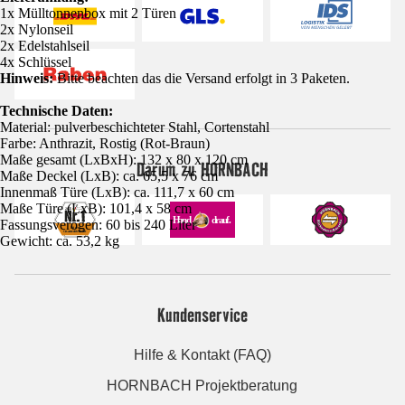
1x Mülltonnenbox mit 2 Türen
2x Nylonseil
2x Edelstahlseil
4x Schlüssel
Hinweis:
Bitte beachten das die Versand erfolgt in 3 Paketen.
Technische Daten:
Material: pulverbeschichteter Stahl, Cortenstahl
Farbe: Anthrazit, Rostig (Rot-Braun)
Maße gesamt (LxBxH): 132 x 80 x 120 cm
Darum zu HORNBACH
Maße Deckel (LxB): ca. 65,5 x 76 cm
Innenmaß Türe (LxB): ca. 111,7 x 60 cm
Maße Türe (LxB): 101,4 x 58 cm
Fassungsverögen: 60 bis 240 Liter
Gewicht: ca. 53,2 kg
Kundenservice
Hilfe & Kontakt (FAQ)
HORNBACH Projektberatung