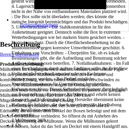
gestellt wird, um ein Kippen oder Beschädigung zu vermeiden.
4. Lagersicherheit: - Stellen Sie sicher, dass die Mülltonnenbox
nicht in der Nähe von entflammbaren Materialien platziert wird.
- Die Box sollte nicht überladen werden; dies könnte die
statische Integrität beeinträchtigen und das Produkt beschädigen.
Bedienungsanleitung
5. Umwelteinflüsse: - Die Stahlkonstruktion ist für den
Außeneinsatz geeignet. Dennoch sollte die Box in extremen
Wetterbedingungen wie bei starkem Sturm gesichert werden. -
Korrosionsschutz: Durch die Oberflächenbearbeitung ist die
Beschreibung
Mülltonnenbox gegen korrosive Umwelteinflüsse geschützt. 6.
Einhaltung von Vorschriften: - Überprüfen Sie, ob es lokale
Bereich überspringen
Bestimmungen gibt, die die Aufstellung und Benutzung solcher
Aufbewahrungsboxen betreffen. 7. Notfallmaßnahmen: - Im Fall
Produktbeschreibung:
einer Beschädigung durch äußere Einflüsse sollte die Betroffene
Mülltonnen im Eingangsbereich machen oftmals keine schöne Figur.
Stelle möglichst schnell repariert oder ein Fachmann
Mit den praktischen Mülltonnenboxen hast du eine smarte und
hinzugezogen werden. - Bei Bedarf mögliche
komfortable Lösung, die unschönen Mülltonnen verschwinden zu
Kontaktinformationen für Unterstützung bereitstellen.
lassen. Die Mülltonnenboxen sorgen für Ordnung und bieten
Haftungsausschluss: Dieses Sicherheitsdokument dient lediglich
zusätzlich noch Schutz vor Fremdeinflüssen. Es passen alle gängigen
zur Bereitstellung allgemeiner Richtlinien und erhebt keinen
Mülltonnen von 60 Liter, 120 Liter oder 240 Liter.
Anspruch auf Vollständigkeit. Der Hersteller übernimmt keine
Mitgelieferte Zugseile als smarte Lösung.
Haftung für Schäden, die durch unsachgemäße Handhabung
Im Lieferumfang enthalten sind vier Seile (2x Nylon und 2x
oder Installation entstehen.
Edelstahl), die du unter dem Deckel der Boxen befestigt und mit dem
Geeignet für
Deckel der Mülltonne verbindest. So öffnest du mit Anheben des
2 Mülltonnen 240l
Deckels gleichzeitig die Mülltonne. Wenn die Mülltonnen geleert
EAN
werden müssen, hakst du das Seil am Deckel mit einem Handgriff aus.