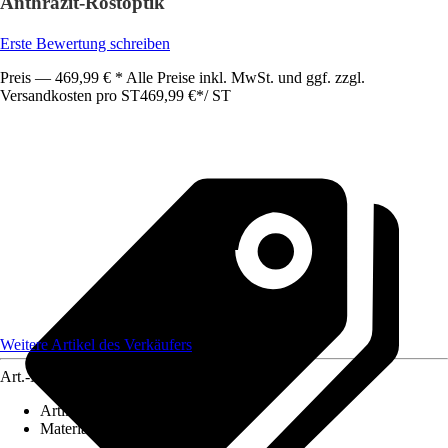
Anthrazit-Rostoptik
Erste Bewertung schreiben
Preis — 469,99 € * Alle Preise inkl. MwSt. und ggf. zzgl.
Versandkosten pro ST
469,99 €
*
/
ST
Weitere Artikel des Verkäufers
Art.-Nr.
12084557
Artikeltyp
:
Mülltonnenbox
Material
:
Metall