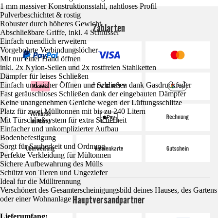
1 mm massiver Konstruktionsstahl, nahtloses Profil
Pulverbeschichtet & rostig
Robuster durch höheres Gewicht
Zahlarten
Abschließbare Griffe, inkl. 4 Schlüssel
Einfach unendlich erweitern
Vorgebohrte Verbindungslöcher
Mit nur einer Hand öffnen
inkl. 2x Nylon-Seilen und 2x rostfreien Stahlketten
Dämpfer für leises Schließen
Einfach und sicher Öffnen und Schließen dank Gasdruckfeder
Fast geräuschloses Schließen dank der eingebauten Dämpfer
Keine unangenehmen Gerüche wegen der Lüftungsschlitze
Platz für zwei Mülltonnen mit bis zu 240 Litern
Mit Türschließsystem für extra Sicherheit
Einfacher und unkomplizierter Aufbau
Bodenbefestigung
Sorgt für Sauberkeit und Ordnung
Perfekte Verkleidung für Mültonnen
Sichere Aufbewahrung des Mülls
Schützt von Tieren und Ungeziefer
Ideal fur die Mülltrennung
Verschönert des Gesamterscheinigungsbild deines Hauses, des Gartens
Hauptversandpartner
oder einer Wohnanlage
Lieferumfang: