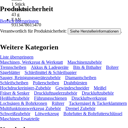
1 Stück
Produktsicherheit
Gewicht
43 g
EAN
Bereich überspringen
9313478615470
Verantwortlich für Produktsicherheit:
.
Siehe Herstellerinformationen
Weitere Kategorien
Liste überspringen
Maschinen, Werkzeug & Werkstatt
Maschinenzubehör
Trennscheiben
Akkus & Ladegeräte
Bits & Bithalter
Bohrer
Sägeblätter
Schleifmittel & Schleifpapier
Sauger, Reinigungsgerätezubehör
Diamantscheiben
Schleifscheiben
Polierscheiben
Drahtbürsten
Hochdruckreiniger-Zubehör
Gewindeschneider
Meißel
Fräser & Senker
Druckluftnaglerzubehör
Druckluftzubehör
Heißluftzubehör
Führungsschienen
Druckluftwerkzeug
Lochsägen & Bohrkronen
Rührer
Tackernägel & Tackerklammern
Multifunktionswerkzeug Zubehör
Dremel Zubehör
Schweißzubehör
Lötwerkzeug
Bohrfutter & Bohrfutterschlüssel
Maschinen Ersatzteile