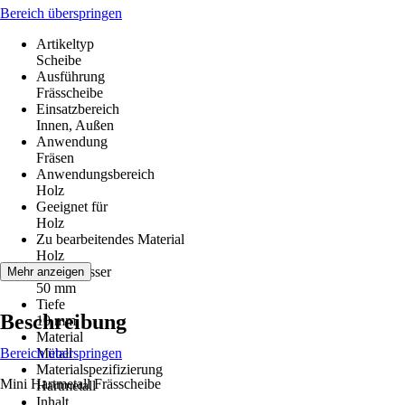
Bereich überspringen
Artikeltyp
Scheibe
Ausführung
Frässcheibe
Einsatzbereich
Innen, Außen
Anwendung
Fräsen
Anwendungsbereich
Holz
Geeignet für
Holz
Zu bearbeitendes Material
Holz
Durchmesser
Mehr anzeigen
50 mm
Tiefe
Beschreibung
10 mm
Material
Bereich überspringen
Metall
Materialspezifizierung
Mini Hartmetall Frässcheibe
Hartmetall
Inhalt