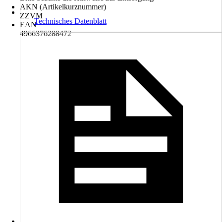
AKN (Artikelkurznummer)
ZZVM
Technisches Datenblatt
EAN
4966376288472