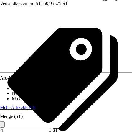
Versandkosten pro ST
559,95 €
*
/
ST
Art.-Nr.
4635840
Ausführung
:
Meisselhammer
Nennaufnahmeleistung
:
1.300 W
Max. Einzelschlagenergie
:
14 J
Mehr Artikeldetails
Menge (ST)
1 ST