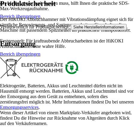
Produktsicherheit
der Meißel gewechselt werden muss, hilft Ihnen die praktische SDS-
Max-Werkzeugaufnahme.
Bereich überspringen
Der HiKOKI Abbruchhammer mit Vibrationsdämpfung eignet sich für
sämtliche Renovierungs- und Sanierungsarbeiten. Sie erhalten die
Verantwortlich für Produktsicherheit:
.
Siehe Herstellerinformationen
Maschine mit passendem Spitzmeißel im praktischen Transportkoffer.
Festgenagelt: Für kraftraubende Abbrucharbeiten ist der HiKOKI
Entsorgung
Abbruchhammer eine wahre Hilfe.
Bereich überspringen
Elektrogeräte, Batterien, Akkus und Leuchtmittel dürfen nicht im
Hausmüll entsorgt werden. Batterien, Akkus und Leuchtmittel sind vor
der Entsorgung aus dem Gerät zu entnehmen, sofern dies
zerstörungsfrei möglich ist. Mehr Informationen findest Du bei unseren
Entsorgungsservices
.
Wenn dieser Artikel von einem Marktplatz-Verkäufer angeboten wird,
findest Du die Hinweise zur Rücknahme von Altgeräten durch Klick
auf den Verkäufernamen.