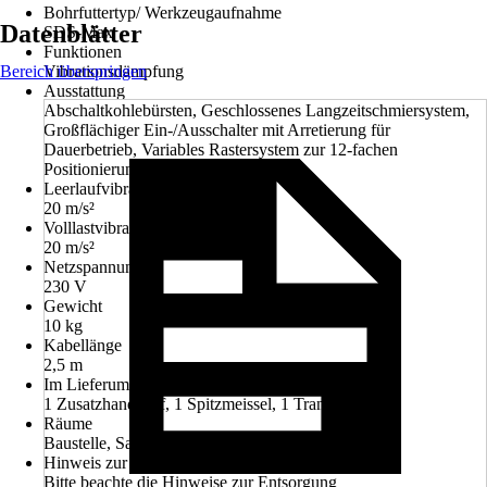
Bohrfuttertyp/ Werkzeugaufnahme
Datenblätter
SDS-Max
Funktionen
Bereich überspringen
Vibrationsdämpfung
Ausstattung
Abschaltkohlebürsten, Geschlossenes Langzeitschmiersystem,
Großflächiger Ein-/Ausschalter mit Arretierung für
Dauerbetrieb, Variables Rastersystem zur 12-fachen
Positionierung der Meißel
Leerlaufvibrationslevel
20 m/s²
Volllastvibrationslevel
20 m/s²
Netzspannung
230 V
Gewicht
10 kg
Kabellänge
2,5 m
Im Lieferumfang enthalten
1 Zusatzhandgriff, 1 Spitzmeissel, 1 Transportkoffer
Räume
Baustelle, Sanierung, Bau, Im Haus
Hinweis zur Entsorgung
Bitte beachte die Hinweise zur Entsorgung