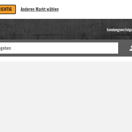
RICHTIG
Anderen Markt wählen
Sendungsverfolg