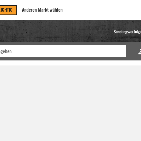
RICHTIG
Anderen Markt wählen
Sendungsverfolg