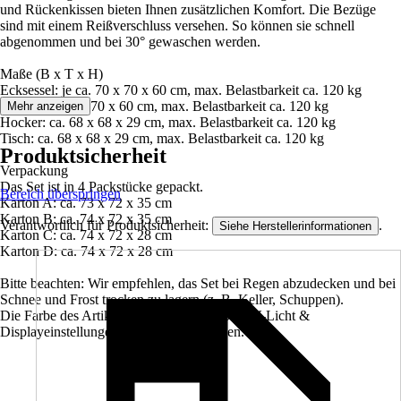
und Rückenkissen bieten Ihnen zusätzlichen Komfort. Die Bezüge
sind mit einem Reißverschluss versehen. So können sie schnell
abgenommen und bei 30° gewaschen werden.
Maße (B x T x H)
Ecksessel: je ca. 70 x 70 x 60 cm, max. Belastbarkeit ca. 120 kg
Sessel: ca. 68 x 70 x 60 cm, max. Belastbarkeit ca. 120 kg
Mehr anzeigen
Hocker: ca. 68 x 68 x 29 cm, max. Belastbarkeit ca. 120 kg
Tisch: ca. 68 x 68 x 29 cm, max. Belastbarkeit ca. 120 kg
Produktsicherheit
Verpackung
Das Set ist in 4 Packstücke gepackt.
Bereich überspringen
Karton A: ca. 73 x 72 x 35 cm
Karton B: ca. 74 x 72 x 35 cm
Verantwortlich für Produktsicherheit:
.
Siehe Herstellerinformationen
Karton C: ca. 74 x 72 x 28 cm
Karton D: ca. 74 x 72 x 28 cm
Bitte beachten: Wir empfehlen, das Set bei Regen abzudecken und bei
Schnee und Frost trocken zu lagern (z. B. Keller, Schuppen).
Die Farbe des Artikels kann aufgrund von UV-Licht &
Displayeinstellungen vom Foto abweichen.