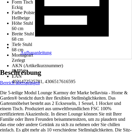
Form Tisch
Eckig
Farbe Polster/Kissen
Hellbeige
Höhe Stuhl
60 cm
Breite Stuhl
68 cm
Tiefe Stuhl
68 cm
Aufbauanleitung
Montageart
Zerlegt
AKN (Artikelkurznummer)
8MPW
Beschreibung
EAN
4021472525781, 4306517616595
Bereich überspringen
Die 5-teilige Modul Lounge Karmoy der Marke bellavista - Home &
Garden® besticht durch ihre flexiblen Stellmöglichkeiten. Das
Gartenmöbelset besteht aus 2 Ecksesseln, 1 Sessel, 1 Hocker und
einem Tisch. Produziert aus umweltfreundlichen FSC 100%
zertifiziertem Akazienholz. In dieser Lounge können Sie mit Ihrer
Familie oder Ihren Freunden beisammensitzen, um zu plaudern und
das eine oder andere Getränk zu sich zu nehmen oder Sie chillen
einfach. Es gibt mehr als 10 verschiedene Stellmöglichkeiten. Die Sitz-