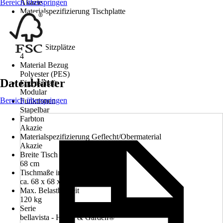
Bereich überspringen
Akazie
Materialspezifizierung Tischplatte
Akazie
Material
Holz
Anzahl Sitzplätze
4
Material Bezug
Polyester (PES)
Datenblätter
Eigenschaft
Modular
Bereich überspringen
Funktionen
Stapelbar
Farbton
Akazie
Materialspezifizierung Geflecht/Obermaterial
Akazie
Breite Tisch
68 cm
Tischmaße in cm (LxBxH)
ca. 68 x 68 x 29 cm
Max. Belastbarkeit
120 kg
Serie
bellavista - Home & Garden®