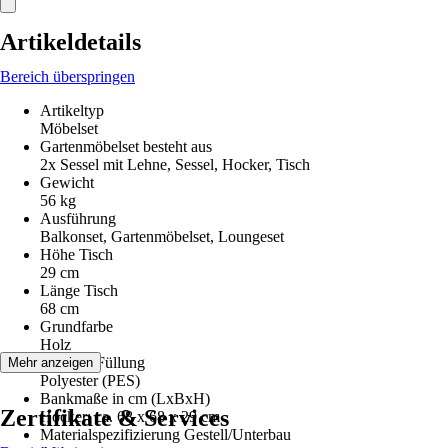
Artikeldetails
Bereich überspringen
Artikeltyp
Möbelset
Gartenmöbelset besteht aus
2x Sessel mit Lehne, Sessel, Hocker, Tisch
Gewicht
56 kg
Ausführung
Balkonset, Gartenmöbelset, Loungeset
Höhe Tisch
29 cm
Länge Tisch
68 cm
Grundfarbe
Holz
Material Füllung
Mehr anzeigen
Polyester (PES)
Bankmaße in cm (LxBxH)
Zertifikate & Services
Hocker: ca. 68 x 68 x 29 cm
Materialspezifizierung Gestell/Unterbau