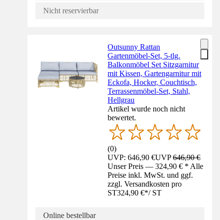
Nicht reservierbar
Outsunny Rattan
Gartenmöbel-Set, 5-tlg.
Balkonmöbel Set Sitzgarnitur
mit Kissen, Gartengarnitur mit
Eckofa, Hocker, Couchtisch,
Terrassenmöbel-Set, Stahl,
Hellgrau
Artikel wurde noch nicht
bewertet.
(
0
)
UVP: 646,90 €
UVP
646,90 €
Unser Preis — 324,90 € * Alle
Preise inkl. MwSt. und ggf.
zzgl. Versandkosten pro
ST
324,90 €
*
/
ST
Online bestellbar