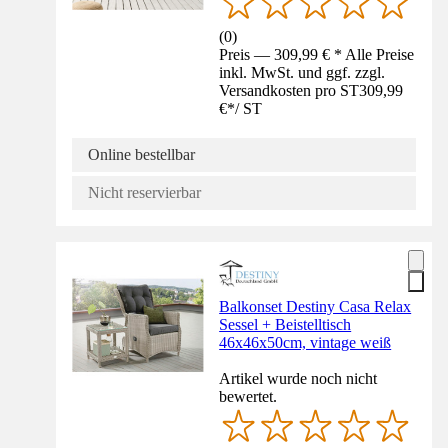
(
0
)
Preis — 309,99 € * Alle Preise
inkl. MwSt. und ggf. zzgl.
Versandkosten pro ST
309,99
€
*
/
ST
Online bestellbar
Nicht reservierbar
Balkonset Destiny Casa Relax
Sessel + Beistelltisch
46x46x50cm, vintage weiß
Artikel wurde noch nicht
bewertet.