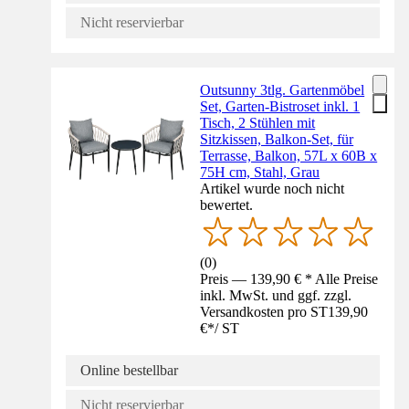
Nicht reservierbar
Outsunny 3tlg. Gartenmöbel
Set, Garten-Bistroset inkl. 1
Tisch, 2 Stühlen mit
Sitzkissen, Balkon-Set, für
Terrasse, Balkon, 57L x 60B x
75H cm, Stahl, Grau
Artikel wurde noch nicht
bewertet.
(
0
)
Preis — 139,90 € * Alle Preise
inkl. MwSt. und ggf. zzgl.
Versandkosten pro ST
139,90
€
*
/
ST
Online bestellbar
Nicht reservierbar