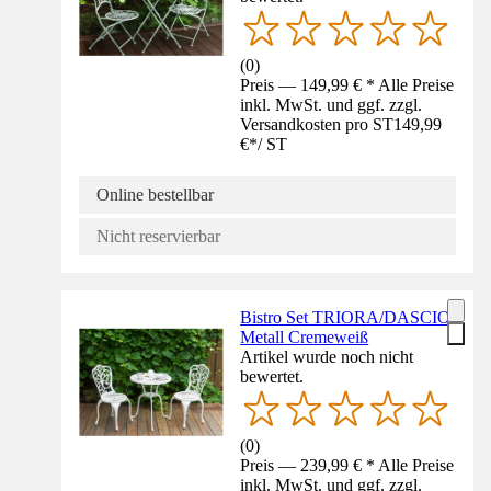
(
0
)
Preis — 149,99 € * Alle Preise
inkl. MwSt. und ggf. zzgl.
Versandkosten pro ST
149,99
€
*
/
ST
Online bestellbar
Nicht reservierbar
Bistro Set TRIORA/DASCIO
Metall Cremeweiß
Artikel wurde noch nicht
bewertet.
(
0
)
Preis — 239,99 € * Alle Preise
inkl. MwSt. und ggf. zzgl.