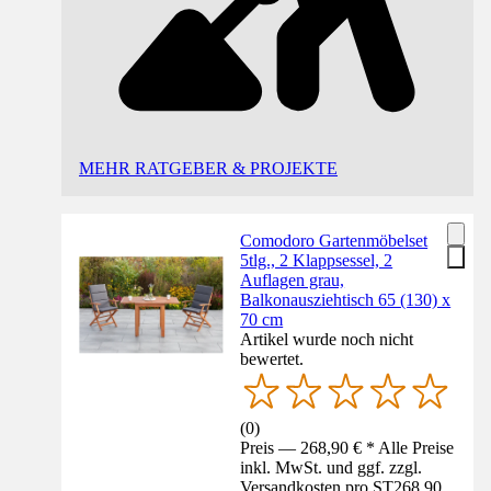
MEHR RATGEBER & PROJEKTE
Comodoro Gartenmöbelset
5tlg., 2 Klappsessel, 2
Auflagen grau,
Balkonausziehtisch 65 (130) x
70 cm
Artikel wurde noch nicht
bewertet.
(
0
)
Preis — 268,90 € * Alle Preise
inkl. MwSt. und ggf. zzgl.
Versandkosten pro ST
268,90