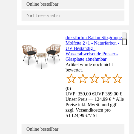
Online bestellbar
Nicht reservierbar
dressforfun Rattan Sitzgruppe
Molfetta 2+1 - Naturfarben -
UV Beständig -
Wasserabweisende Polster -
Glasplatte abnehmbar
Artikel wurde noch nicht
bewertet.
(
0
)
UVP: 359,00 €
UVP
359,00 €
Unser Preis — 124,99 € * Alle
Preise inkl. MwSt. und ggf.
zzgl. Versandkosten pro
ST
124,99 €
*
/
ST
Online bestellbar