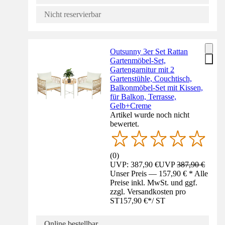
Nicht reservierbar
Outsunny 3er Set Rattan
Gartenmöbel-Set,
Gartengarnitur mit 2
Gartenstühle, Couchtisch,
Balkonmöbel-Set mit Kissen,
für Balkon, Terrasse,
Gelb+Creme
Artikel wurde noch nicht
bewertet.
(
0
)
UVP: 387,90 €
UVP
387,90 €
Unser Preis — 157,90 € * Alle
Preise inkl. MwSt. und ggf.
zzgl. Versandkosten pro
ST
157,90 €
*
/
ST
Online bestellbar