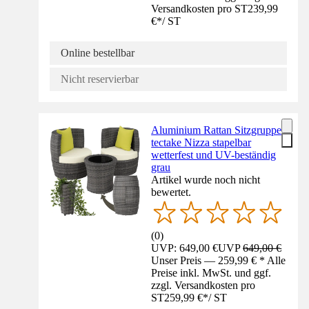
Versandkosten pro ST
239,99
€
*
/
ST
Online bestellbar
Nicht reservierbar
Aluminium Rattan Sitzgruppe
tectake Nizza stapelbar
wetterfest und UV-beständig
grau
Artikel wurde noch nicht
bewertet.
(
0
)
UVP: 649,00 €
UVP
649,00 €
Unser Preis — 259,99 € * Alle
Preise inkl. MwSt. und ggf.
zzgl. Versandkosten pro
ST
259,99 €
*
/
ST