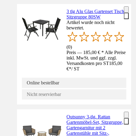
3 tlg Alu Glas Gartenset Tisch
Sitzgruppe 80SW
Artikel wurde noch nicht
bewertet.
(
0
)
Preis — 185,00 € * Alle Preise
inkl. MwSt. und ggf. zzgl.
Versandkosten pro ST
185,00
€
*
/
ST
Online bestellbar
Nicht reservierbar
Outsunny 3-tlg. Rattan
Gartenmöbel-Set, Sitzgruppe,
Gartengarnitur mit 2
Gartenstühle mit Sitz-,