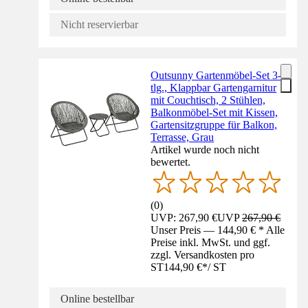
Nicht reservierbar
Outsunny Gartenmöbel-Set 3-
tlg., Klappbar Gartengarnitur
mit Couchtisch, 2 Stühlen,
Balkonmöbel-Set mit Kissen,
Gartensitzgruppe für Balkon,
Terrasse, Grau
Artikel wurde noch nicht
bewertet.
(
0
)
UVP: 267,90 €
UVP
267,90 €
Unser Preis — 144,90 € * Alle
Preise inkl. MwSt. und ggf.
zzgl. Versandkosten pro
ST
144,90 €
*
/
ST
Online bestellbar