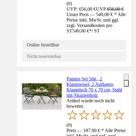
(
0
)
UVP: 656,00 €
UVP
656,00 €
Unser Preis — 549,00 € * Alle
Preise inkl. MwSt. und ggf.
zzgl. Versandkosten pro
ST
549,00 €
*
/
ST
Online bestellbar
Nicht reservierbar
Patmos Set 5tlg., 2
Klappsessel, 2 Auflagen,
Klapptisch 70 x 70 cm, Stahl
mit Akazienholz
Artikel wurde noch nicht
bewertet.
(
0
)
Preis — 187,90 € * Alle Preise
inkl. MwSt. und ggf. zzgl.