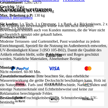
Gesamtmasse:
128x72x75
Gewicht:
58 kg
Kundenbewertungen
Max. Belastung des Tischs:
50 kg
Max. Belastung p.P:
130 kg
Bereich überspringen
Sie kaufen:
1 x Tisch, 1 x Ottomane, 1 x Bank, 4 x Rückenkissen, 2 x
Die Echtheit der Bewertungen wurde von uns nicht überprüft.
Sessel, 5 x Sitzkissen
Bewertungen können auch von Kunden stammen, die die Ware nicht
nachweislich genutzt oder gekauft haben.
Produktvorteile:
Moderne Terrassen- und Gartenmöbel, Passt wunderbar zu jedem
Einrichtungsstil, Speziell für die Nutzung im Außenbereich entworfen,
UV-Beständigkeit Klasse 3 (ISO 105-B02), Damit die Qualität des
Zahlarten
Artikels erhalten bleibt, sollte er vor Wasser und Regen geschützt
werden, Natürliche Materialien, Abnehmbare Bezüge
Montage:
Nicht montiert. 60-90 Min.
Zusatzinformationen:
Bitte beachten Sie, dass erhebliche
Wassereinwirkung die geölte Deckschicht beschädigen kann. Holz ist
ein Naturprodukt. Farb- und Strukturunterschiede, Narben, Falten und
sonstige Naturmerkmale sind Echtheitsbeweise und keine zur
Reklamation berechtigende Fehler.
Beständigkeit:
Feuchtigkeitsbeständig, Schmutzbeständig, UV-
beständig