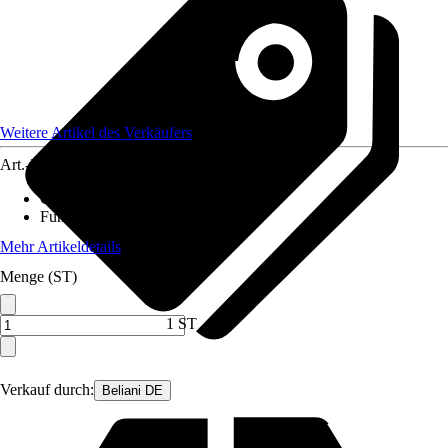
Weitere Artikel des Verkäufers
Art.-Nr.
12443128
Gartenmöbelset besteht aus
:
2x Sessel
Funktionen
:
-
Mehr Artikeldetails
Menge (ST)
1 ST
Verkauf durch:
Beliani DE