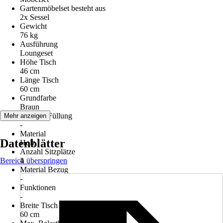
Gartenmöbelset besteht aus
2x Sessel
Gewicht
76 kg
Ausführung
Loungeset
Höhe Tisch
46 cm
Länge Tisch
60 cm
Grundfarbe
Braun
Material Füllung
Mehr anzeigen
-
Material
Datenblätter
Holz
Anzahl Sitzplätze
Bereich überspringen
4
Material Bezug
-
Funktionen
-
Breite Tisch
60 cm