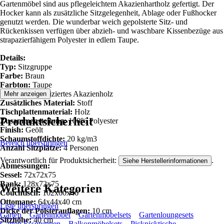
Gartenmöbel sind aus pflegeleichtem Akazienhartholz gefertigt. Der
Hocker kann als zusätzliche Sitzgelegenheit, Ablage oder Fußhocker
genutzt werden. Die wunderbar weich gepolsterte Sitz- und
Rückenkissen verfügen über abzieh- und waschbare Kissenbezüge aus
strapazierfähigem Polyester in edlem Taupe.
Details:
Typ:
Sitzgruppe
Farbe:
Braun
Farbton:
Taupe
Material:
zertifiziertes Akazienholz
Mehr anzeigen
Zusätzliches Material:
Stoff
Tischplattenmaterial:
Holz
Produktsicherheit
Zusammenstellung:
100% Polyester
Finish:
Geölt
Schaumstoffdichte:
20 kg/m3
Bereich überspringen
Anzahl Sitzplätze:
4 Personen
Verantwortlich für Produktsicherheit:
.
Siehe Herstellerinformationen
Abmessungen:
Sessel:
72x72x75
Bank:
128x72x75
Weitere Kategorien
Couchtisch:
102x60x46
Ottomane:
64x44x40 cm
Liste überspringen
Dicke der Polsterauflagen:
10 cm
Garten
Gartenmöbel
Gartenmöbelsets
Gartenloungesets
Sitzhöhe:
40 cm
Garten Essgruppen
Balkonmöbelsets
Picknicktische