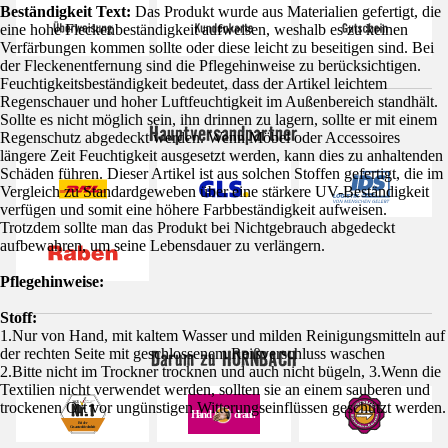
Beständigkeit Text:
Das Produkt wurde aus Materialien gefertigt, die
eine hohe Fleckenbeständigkeit aufweisen, weshalb es zu keinen
Verfärbungen kommen sollte oder diese leicht zu beseitigen sind. Bei
der Fleckenentfernung sind die Pflegehinweise zu berücksichtigen.
Feuchtigkeitsbeständigkeit bedeutet, dass der Artikel leichtem
Regenschauer und hoher Luftfeuchtigkeit im Außenbereich standhält.
Sollte es nicht möglich sein, ihn drinnen zu lagern, sollte er mit einem
Hauptversandpartner
Regenschutz abgedeckt werden. Wenn Möbel oder Accessoires
längere Zeit Feuchtigkeit ausgesetzt werden, kann dies zu anhaltenden
Schäden führen. Dieser Artikel ist aus solchen Stoffen gefertigt, die im
Vergleich zu Standardgeweben über eine stärkere UV-Beständigkeit
verfügen und somit eine höhere Farbbeständigkeit aufweisen.
Trotzdem sollte man das Produkt bei Nichtgebrauch abgedeckt
aufbewahren, um seine Lebensdauer zu verlängern.
Pflegehinweise:
Stoff:
1.Nur von Hand, mit kaltem Wasser und milden Reinigungsmitteln auf
Darum zu HORNBACH
der rechten Seite mit geschlossenem Reißverschluss waschen
2.Bitte nicht im Trockner trocknen und auch nicht bügeln, 3.Wenn die
Textilien nicht verwendet werden, sollten sie an einem sauberen und
trockenen Ort vor ungünstigen Witterungseinflüssen geschützt werden.