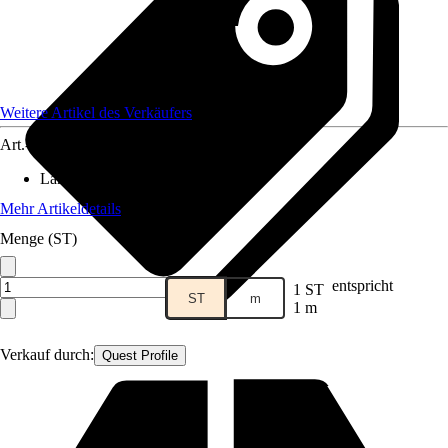
Weitere Artikel des Verkäufers
Art.-Nr.
12585657
Länge
:
1.000 mm
Mehr Artikeldetails
Menge (ST)
entspricht
1 ST
ST
m
1 m
Verkauf durch:
Quest Profile