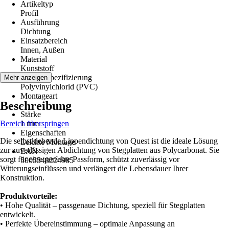
Artikeltyp
Profil
Ausführung
Dichtung
Einsatzbereich
Innen, Außen
Material
Kunststoff
Materialspezifizierung
Mehr anzeigen
Polyvinylchlorid (PVC)
Montageart
Beschreibung
-
Stärke
Bereich überspringen
1 mm
Eigenschaften
Die selbstklebende Lippendichtung von Quest ist die ideale Lösung
Leichte Montage
zur zuverlässigen Abdichtung von Stegplatten aus Polycarbonat. Sie
EAN
sorgt für eine perfekte Passform, schützt zuverlässig vor
5905548224985
Witterungseinflüssen und verlängert die Lebensdauer Ihrer
Konstruktion.
Produktvorteile:
• Hohe Qualität – passgenaue Dichtung, speziell für Stegplatten
entwickelt.
• Perfekte Übereinstimmung – optimale Anpassung an