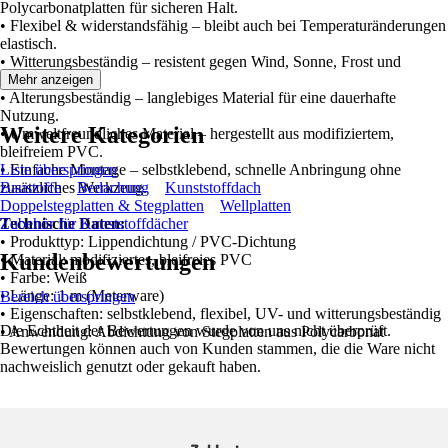
Polycarbonatplatten für sicheren Halt.
• Flexibel & widerstandsfähig – bleibt auch bei Temperaturänderungen
elastisch.
• Witterungsbeständig – resistent gegen Wind, Sonne, Frost und
Feuchtigkeit.
Mehr anzeigen
• Alterungsbeständig – langlebiges Material für eine dauerhafte
Nutzung.
Weitere Kategorien
• Umweltfreundliches Material – hergestellt aus modifiziertem,
bleifreiem PVC.
• Einfache Montage – selbstklebend, schnelle Anbringung ohne
Liste überspringen
zusätzliches Werkzeug.
Baustoffe
Bedachung
Kunststoffdach
Doppelstegplatten & Stegplatten
Wellplatten
Technische Daten:
Zubehör für Kunststoffdächer
• Produkttyp: Lippendichtung / PVC-Dichtung
Kundenbewertungen
• Material: modifiziertes, bleifreies PVC
• Farbe: Weiß
• Länge: 1 m (Meterware)
Bereich überspringen
• Eigenschaften: selbstklebend, flexibel, UV- und witterungsbeständig
Die Echtheit der Bewertungen wurde von uns nicht überprüft.
• Anwendung: Abdichtung von Stegplatten aus Polycarbonat
Bewertungen können auch von Kunden stammen, die die Ware nicht
nachweislich genutzt oder gekauft haben.