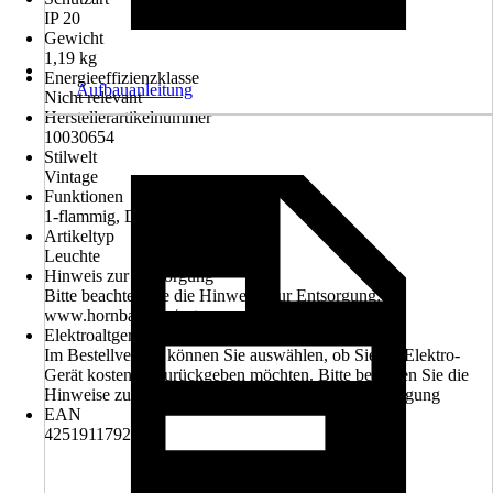
IP 20
Gewicht
1,19 kg
Energieeffizienzklasse
Aufbauanleitung
Nicht relevant
Herstellerartikelnummer
10030654
Stilwelt
Vintage
Funktionen
1-flammig, Dimmbar
Artikeltyp
Leuchte
Hinweis zur Entsorgung
Bitte beachten Sie die Hinweise zur Entsorgung:
www.hornbach.de/entsorgung
Elektroaltgerät-Rücknahme
Im Bestellverlauf können Sie auswählen, ob Sie ihr Elektro-
Gerät kostenlos zurückgeben möchten. Bitte beachten Sie die
Hinweise zur Entsorgung: www.hornbach.de/entsorgung
EAN
4251911792980