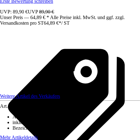
Erste Bewertung schreiben
UVP: 89,90 €
UVP
89,90 €
Unser Preis — 64,89 € * Alle Preise inkl. MwSt. und ggf. zzgl.
Versandkosten pro ST
64,89 €
*
/
ST
Weitere Artikel des Verkäufers
Art.-Nr.
12303378
Ausführung
:
Pendelleuchte
inklusive Leuchtmittel
:
Nein
Bezeichnung Fassung
:
E27
Mehr Artikeldetails