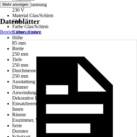
Betriebsspannung
Mehr anzeigen
230 V
Material Glas/Schirm
Datenblätter
Glas
Farbe Glas/Schirm
Bereich überspringen
Creme, Amber
Höhe
85 mm
Breite
250 mm
Tiefe
250 mm
Durchmesser
250 mm
Ausstattung
Dimmer
Anwendung
Dekorative Beleuchtung, Funktionale Beleuchtung
Einsatzbereich
Innen
Räume
Esszimmer, Wohnzimmer
Serie
Doroteo
Schutzart