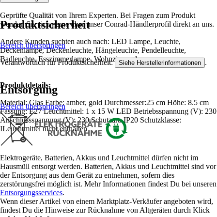
Geprüfte Qualität von Ihrem Experten. Bei Fragen zum Produkt
Produktsicherheit
wenden Sie sich gerne über unser Conrad-Händlerprofil direkt an uns.
Andere Kunden suchten auch nach: LED Lampe, Leuchte,
Bereich überspringen
Deckenlampe, Deckenleuchte, Hängeleuchte, Pendelleuchte,
Badleuchte, Esszimmerlampe, Wohnzimmerlampe
Verantwortlich für Produktsicherheit:
.
Siehe Herstellerinformationen
Produktdetails:
Entsorgung
Material: Glas Farbe: amber, gold Durchmesser:25 cm Höhe: 8.5 cm
Bereich überspringen
Fassung: E27 Leuchtmittel: 1 x 15 W LED Betriebsspannung (V): 230
Anschlussspannung (V): 230 Schutzart: IP20 Schutzklasse:
ILeuchtmittel nicht enthalten
Elektrogeräte, Batterien, Akkus und Leuchtmittel dürfen nicht im
Hausmüll entsorgt werden. Batterien, Akkus und Leuchtmittel sind vor
der Entsorgung aus dem Gerät zu entnehmen, sofern dies
zerstörungsfrei möglich ist. Mehr Informationen findest Du bei unseren
Entsorgungsservices
.
Wenn dieser Artikel von einem Marktplatz-Verkäufer angeboten wird,
findest Du die Hinweise zur Rücknahme von Altgeräten durch Klick