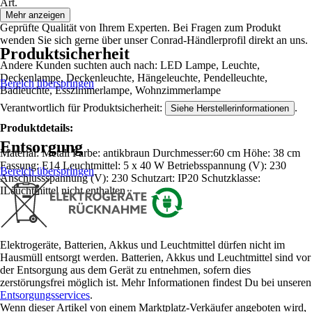
Art.
Mehr anzeigen
Geprüfte Qualität von Ihrem Experten. Bei Fragen zum Produkt
wenden Sie sich gerne über unser Conrad-Händlerprofil direkt an uns.
Produktsicherheit
Andere Kunden suchten auch nach: LED Lampe, Leuchte,
Deckenlampe, Deckenleuchte, Hängeleuchte, Pendelleuchte,
Bereich überspringen
Badleuchte, Esszimmerlampe, Wohnzimmerlampe
Verantwortlich für Produktsicherheit:
.
Siehe Herstellerinformationen
Produktdetails:
Entsorgung
Material: Metall Farbe: antikbraun Durchmesser:60 cm Höhe: 38 cm
Fassung: E14 Leuchtmittel: 5 x 40 W Betriebsspannung (V): 230
Bereich überspringen
Anschlussspannung (V): 230 Schutzart: IP20 Schutzklasse:
ILeuchtmittel nicht enthalten
Elektrogeräte, Batterien, Akkus und Leuchtmittel dürfen nicht im
Hausmüll entsorgt werden. Batterien, Akkus und Leuchtmittel sind vor
der Entsorgung aus dem Gerät zu entnehmen, sofern dies
zerstörungsfrei möglich ist. Mehr Informationen findest Du bei unseren
Entsorgungsservices
.
Wenn dieser Artikel von einem Marktplatz-Verkäufer angeboten wird,