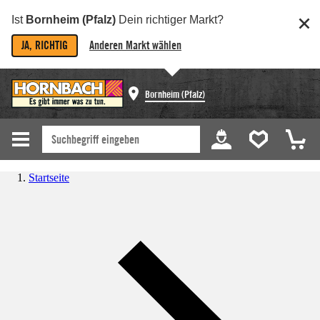
Ist
Bornheim (Pfalz)
Dein richtiger Markt?
JA, RICHTIG
Anderen Markt wählen
Bornheim (Pfalz)
Startseite