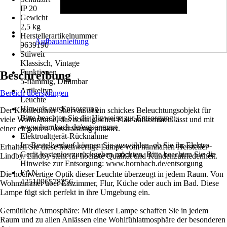
IP 20
Gewicht
2,5 kg
Herstellerartikelnummer
Aufbauanleitung
9639190
Stilwelt
Klassisch, Vintage
Funktionen
Beschreibung
5-flammig, Dimmbar
Artikeltyp
Bereich überspringen
Leuchte
Hinweis zur Entsorgung
Der Kronleuchter Shervan ist ein schickes Beleuchtungsobjekt für
Bitte beachten Sie die Hinweise zur Entsorgung:
viele Wohnräume, das nostalgisches Flair aufkommen lässt und mit
www.hornbach.de/entsorgung
einer eleganten Ausstrahlung punktet.
Elektroaltgerät-Rücknahme
Im Bestellverlauf können Sie auswählen, ob Sie ihr Elektro-
Erhalten Sie diese hochwertige Lampe vom namhaften Hersteller
Gerät kostenlos zurückgeben möchten. Bitte beachten Sie die
Lindby. Lindby steht für höchste Qualität und Kundenzufriedenheit.
Hinweise zur Entsorgung: www.hornbach.de/entsorgung
EAN
Die hochwertige Optik dieser Leuchte überzeugt in jedem Raum. Von
4251096578256
Wohnzimmer über Esszimmer, Flur, Küche oder auch im Bad. Diese
Lampe fügt sich perfekt in ihre Umgebung ein.
Gemütliche Atmosphäre: Mit dieser Lampe schaffen Sie in jedem
Raum und zu allen Anlässen eine Wohlfühlatmosphäre der besonderen