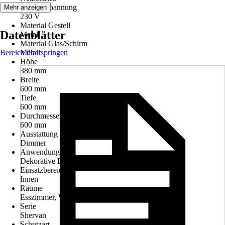
Betriebsspannung
Mehr anzeigen
230 V
Material Gestell
Datenblätter
Metall
Material Glas/Schirm
Bereich überspringen
Metall
Höhe
380 mm
Breite
600 mm
Tiefe
600 mm
Durchmesser
600 mm
Ausstattung
Dimmer
Anwendung
Dekorative Beleuchtung, Funktionale Beleuchtung
Einsatzbereich
Innen
Räume
Esszimmer, Wohnzimmer
Serie
Shervan
Schutzart