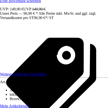
Erste Bewertung schreiben
UVP: 149,90 €
UVP
149,90 €
Unser Preis — 96,90 € * Alle Preise inkl. MwSt. und ggf. zzgl.
Versandkosten pro ST
96,90 €
*
/
ST
Weitere Artikel des Verkäufers
Art.-Nr.
12305691
Ausführung
:
Kronleuchter
inklusive Leuchtmittel
:
Nein
Bezeichnung Fassung
:
E14
Mehr Artikeldetails