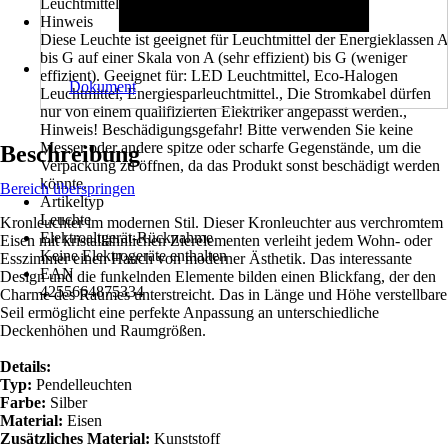
Leuchtmittel
Hinweis
Diese Leuchte ist geeignet für Leuchtmittel der Energieklassen A
bis G auf einer Skala von A (sehr effizient) bis G (weniger
effizient). Geeignet für: LED Leuchtmittel, Eco-Halogen
Dokument
Leuchtmittel, Energiesparleuchtmittel., Die Stromkabel dürfen
nur von einem qualifizierten Elektriker angepasst werden.,
Hinweis! Beschädigungsgefahr! Bitte verwenden Sie keine
Messer oder andere spitze oder scharfe Gegenstände, um die
Beschreibung
Verpackung zu öffnen, da das Produkt sonst beschädigt werden
könnte.
Bereich überspringen
Artikeltyp
Leuchte
Kronleuchter im modernen Stil. Dieser Kronleuchter aus verchromtem
Elektroaltgerät-Rücknahme
Eisen mit kristallähnlichen Zierelementen verleiht jedem Wohn- oder
Keine Elektrogeräte enthalten
Esszimmer einen Hauch von moderner Ästhetik. Das interessante
EAN
Design und die funkelnden Elemente bilden einen Blickfang, der den
4255664875334
Charme des Raumes unterstreicht. Das in Länge und Höhe verstellbare
Seil ermöglicht eine perfekte Anpassung an unterschiedliche
Deckenhöhen und Raumgrößen.
Details:
Typ:
Pendelleuchten
Farbe:
Silber
Material:
Eisen
Zusätzliches Material:
Kunststoff