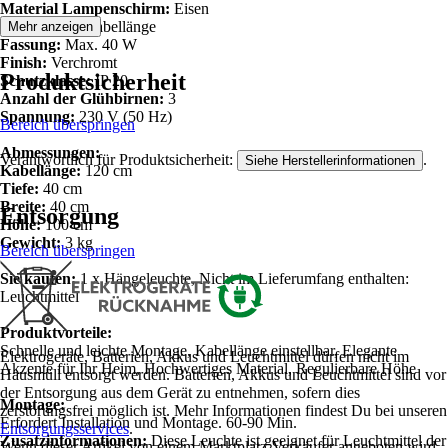
Material Lampenschirm:
Eisen
Verstellbar:
Kabellänge
Mehr anzeigen
Fassung:
Max. 40 W
Finish:
Verchromt
Produktsicherheit
Schutzklasse:
IP 20
Anzahl der Glühbirnen:
3
Spannung:
230 V (50 Hz)
Bereich überspringen
Abmessungen:
Verantwortlich für Produktsicherheit:
.
Siehe Herstellerinformationen
Kabellänge:
120 cm
Tiefe:
40 cm
Breite:
40 cm
Entsorgung
Höhe:
100 cm
Gewicht:
3 kg
Bereich überspringen
Sie kaufen:
1 x Hängeleuchte, Nicht im Lieferumfang enthalten:
Leuchtmittel
Produktvorteile:
Schnelle und leichte Montage, Kabellänge einstellbar, Elegante
Elektrogeräte, Batterien, Akkus und Leuchtmittel dürfen nicht im
Akzente für Ihr Heim, Hochwertiges Material, Regulierbare Höhe
Hausmüll entsorgt werden. Batterien, Akkus und Leuchtmittel sind vor
der Entsorgung aus dem Gerät zu entnehmen, sofern dies
Montage:
zerstörungsfrei möglich ist. Mehr Informationen findest Du bei unseren
Erfordert Installation und Montage. 60-90 Min.
Entsorgungsservices
.
Zusatzinformationen:
Diese Leuchte ist geeignet für Leuchtmittel der
Wenn dieser Artikel von einem Marktplatz-Verkäufer angeboten wird,