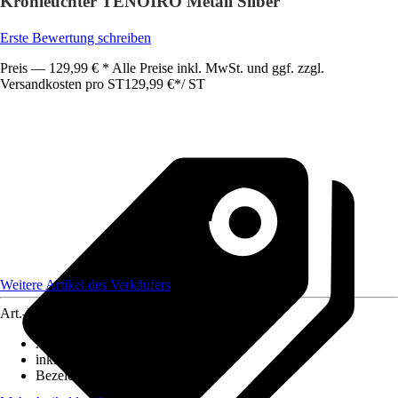
Kronleuchter TENOIRO Metall Silber
Erste Bewertung schreiben
Preis — 129,99 € * Alle Preise inkl. MwSt. und ggf. zzgl.
Versandkosten pro ST
129,99 €
*
/
ST
Weitere Artikel des Verkäufers
Art.-Nr.
12478813
Ausführung
:
Pendelleuchte
inklusive Leuchtmittel
:
Nein
Bezeichnung Fassung
:
E14