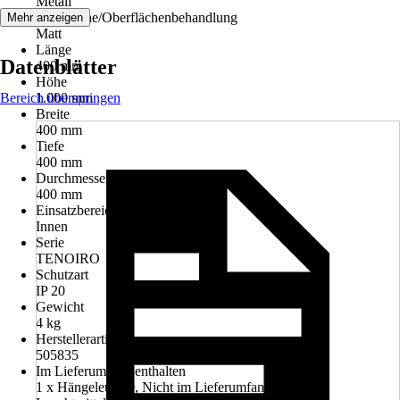
Metall
Oberfläche/Oberflächenbehandlung
Mehr anzeigen
Matt
Länge
Datenblätter
400 mm
Höhe
Bereich überspringen
1.000 mm
Breite
400 mm
Tiefe
400 mm
Durchmesser
400 mm
Einsatzbereich
Innen
Serie
TENOIRO
Schutzart
IP 20
Gewicht
4 kg
Herstellerartikelnummer
505835
Im Lieferumfang enthalten
1 x Hängeleuchte, Nicht im Lieferumfang enthalten: