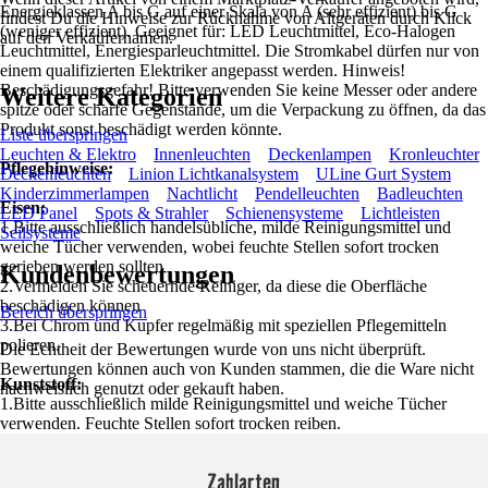
Energieklassen A bis G auf einer Skala von A (sehr effizient) bis G
findest Du die Hinweise zur Rücknahme von Altgeräten durch Klick
(weniger effizient). Geeignet für: LED Leuchtmittel, Eco-Halogen
auf den Verkäufernamen.
Leuchtmittel, Energiesparleuchtmittel. Die Stromkabel dürfen nur von
einem qualifizierten Elektriker angepasst werden. Hinweis!
Beschädigungsgefahr! Bitte verwenden Sie keine Messer oder andere
Weitere Kategorien
spitze oder scharfe Gegenstände, um die Verpackung zu öffnen, da das
Produkt sonst beschädigt werden könnte.
Liste überspringen
Leuchten & Elektro
Innenleuchten
Deckenlampen
Kronleuchter
Pflegehinweise:
Deckenleuchten
Linion Lichtkanalsystem
ULine Gurt System
Kinderzimmerlampen
Nachtlicht
Pendelleuchten
Badleuchten
Eisen:
LED Panel
Spots & Strahler
Schienensysteme
Lichtleisten
1.Bitte ausschließlich handelsübliche, milde Reinigungsmittel und
Seilsysteme
weiche Tücher verwenden, wobei feuchte Stellen sofort trocken
gerieben werden sollten
Kundenbewertungen
2.Vermeiden Sie scheuernde Reiniger, da diese die Oberfläche
beschädigen können
Bereich überspringen
3.Bei Chrom und Kupfer regelmäßig mit speziellen Pflegemitteln
polieren.
Die Echtheit der Bewertungen wurde von uns nicht überprüft.
Bewertungen können auch von Kunden stammen, die die Ware nicht
Kunststoff:
nachweislich genutzt oder gekauft haben.
1.Bitte ausschließlich milde Reinigungsmittel und weiche Tücher
verwenden. Feuchte Stellen sofort trocken reiben.
Zahlarten