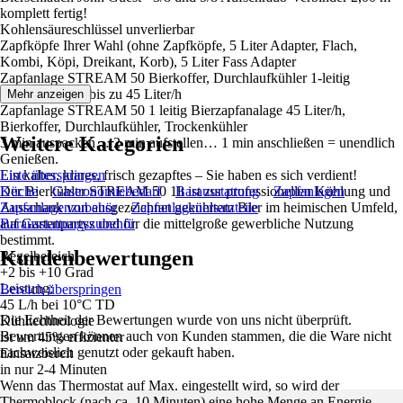
komplett fertig!
Kohlensäureschlüssel unverlierbar
Zapfköpfe Ihrer Wahl (ohne Zapfköpfe, 5 Liter Adapter, Flach,
Kombi, Köpi, Dreikant, Korb), 5 Liter Fass Adapter
Zapfanlage STREAM 50 Bierkoffer, Durchlaufkühler 1-leitig
Trockenkühler, bis zu 45 Liter/h
Mehr anzeigen
Zapfanlage STREAM 50 1 leitig Bierzapfanalage 45 Liter/h,
Bierkoffer, Durchlaufkühler, Trockenkühler
Weitere Kategorien
3 min auspacken… 2 min aufstellen… 1 min anschließen = unendlich
Genießen.
Ein kaltes, klares, frisch gezapftes – Sie haben es sich verdient!
Liste überspringen
Der Bierkühler STREAM 50 1lt ist zur professionellen Kühlung und
Küche
Gastronomiebedarf
Barausstattung
Zapfanlagen
Ausschank von ausgezeichnet gekühltem Bier im heimischen Umfeld,
Zapfanlagenzubehör
Zapfanlagenersatzteile
auf Gartenpartys und für die mittelgroße gewerbliche Nutzung
Barausstattungszubehör
bestimmt.
Kundenbewertungen
Regelbereich
+2 bis +10 Grad
Leistung:
Bereich überspringen
45 L/h bei 10°C TD
Die Echtheit der Bewertungen wurde von uns nicht überprüft.
Kühltechnologie
Bewertungen können auch von Kunden stammen, die die Ware nicht
ist um 45% effizienter
nachweislich genutzt oder gekauft haben.
Einsatzbereit
in nur 2-4 Minuten
Wenn das Thermostat auf Max. eingestellt wird, so wird der
Thermoblock (nach ca. 10 Minuten) eine hohe Menge an Energie