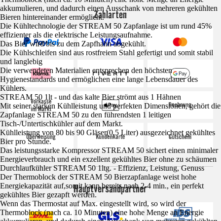
akkumulieren, und dadurch einen Ausschank von mehreren gekühlten
Zahlarten
Bieren hintereinander ermöglicht.
Die Kühltechnologie der STREAM 50 Zapfanlage ist um rund 45%
effizienter als die elektrische Leistungsaufnahme.
Das Bier wird bis zu dem Zapfhahn abgekühlt.
Die Kühlschleifen sind aus rostfreiem Stahl gefertigt und somit stabil
und langlebig
Die verwendeten Materialien entsprechen den höchsten
Hygienestandards und ermöglichen eine lange Lebensdauer des
Kühlers.
STREAM 50 1lt - und das kalte Bier strömt aus 1 Hähnen
Mit seiner starken Kühlleistung und perfekten Dimensionen, gehört die
Zapfanlage STREAM 50 zu den führendsten 1 leitigen
Tisch-/Untertischkühler auf dem Markt.
Kühlleistung von 80 bis 90 Gläser(0,5 Liter) ausgezeichnet gekühltes
Bier pro Stunde.
Das leistungsstarke Kompressor STREAM 50 sichert einen minimaler
Energieverbrauch und ein exzellent gekühltes Bier ohne zu schäumen
Durchlaufkühler STREAM 50 1ltg. - Effizienz, Leistung, Genuss
Der Thermoblock der STREAM 50 Bierzapfanlage weist hohe
Energiekapazität auf,somit kann bereits nach 2-4 min., ein perfekt
Hauptversandpartner
gekühltes Bier gezapft werden.
Wenn das Thermostat auf Max. eingestellt wird, so wird der
Thermoblock (nach ca. 10 Minuten) eine hohe Menge an Energie