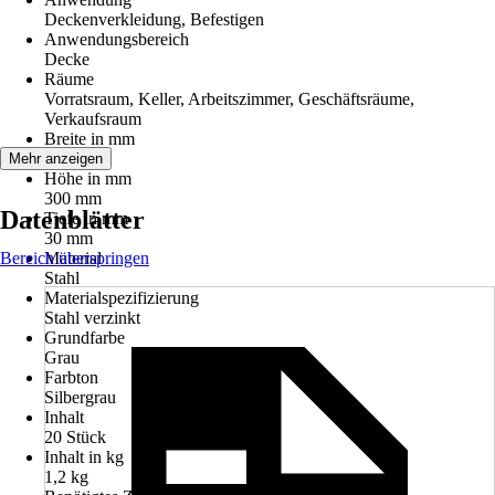
Deckenverkleidung, Befestigen
Anwendungsbereich
Decke
Räume
Vorratsraum, Keller, Arbeitszimmer, Geschäftsräume,
Verkaufsraum
Breite in mm
30 mm
Mehr anzeigen
Höhe in mm
300 mm
Datenblätter
Tiefe in mm
30 mm
Bereich überspringen
Material
Stahl
Materialspezifizierung
Stahl verzinkt
Grundfarbe
Grau
Farbton
Silbergrau
Inhalt
20 Stück
Inhalt in kg
1,2 kg