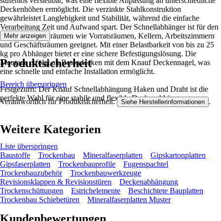
stufenlos verstellbar, was eine flexible Anpassung an unterschiedliche
Deckenhöhen ermöglicht. Die verzinkte Stahlkonstruktion
gewährleistet Langlebigkeit und Stabilität, während die einfache
Verarbeitung Zeit und Aufwand spart. Der Schnellabhänger ist für den
Einsatz in Innenräumen wie Vorratsräumen, Kellern, Arbeitszimmern
Mehr anzeigen
und Geschäftsräumen geeignet. Mit einer Belastbarkeit von bis zu 25
kg pro Abhänger bietet er eine sichere Befestigungslösung. Die
Produktsicherheit
Montage erfolgt an Betondecken mit dem Knauf Deckennagel, was
eine schnelle und einfache Installation ermöglicht.
Bereich überspringen
Festgezurrt: Der Knauf Schnellabhängung Haken und Draht ist die
perfekte Wahl für eine stabile und flexible Deckenabhängung.
Verantwortlich für Produktsicherheit:
.
Siehe Herstellerinformationen
Weitere Kategorien
Liste überspringen
Baustoffe
Trockenbau
Mineralfaserplatten
Gipskartonplatten
Gipsfaserplatten
Trockenbauprofile
Fugenspachtel
Trockenbauzubehör
Trockenbauwerkzeuge
Revisionsklappen & Revisionstüren
Deckenabhängung
Trockenschüttungen
Estrichelemente
Beschichtete Bauplatten
Trockenbau Schiebetüren
Mineralfaserplatten Muster
Kundenbewertungen