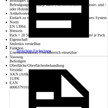
Benötigtes Zubehör
Befestigungsmaterial je nach Unterkonstruktion ( Massiv- und /
oder Holzdecke )
Artikelvorteil
Einfach zu verarbeiten, Stufenlos verstellbar, Modulares System
Norm
EN 13964
Hinweis
Pack = 20 Stück, ca. 0,67 Stück je m² Fläche = 13,4m² je Pack
Eigenschaft
Stufenlos verstellbar
Funktion
Broschüre Fachwissen
Unterkonstruktion, Feuchtbereich einsetzbar
Nutzung
Befestigen
Oberfläche/Oberflächenbehandlung
Verzinkt
AKN (Artikelkurznummer)
1UPK
EAN
4006379101894