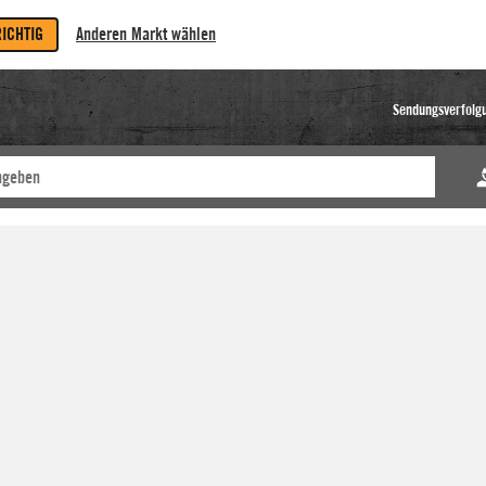
RICHTIG
Anderen Markt wählen
Sendungsverfolg