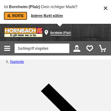
Ist
Bornheim (Pfalz)
Dein richtiger Markt?
JA, RICHTIG
Anderen Markt wählen
Bornheim (Pfalz)
Startseite