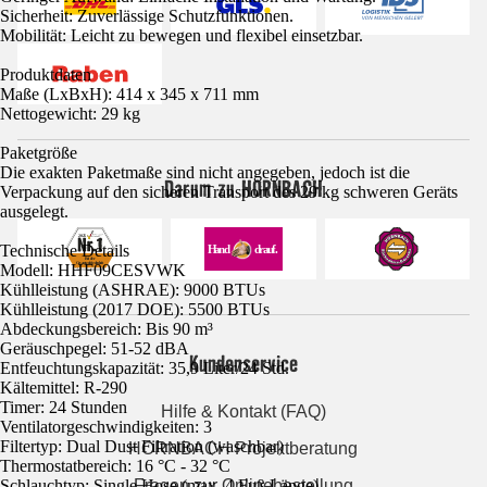
Sicherheit: Zuverlässige Schutzfunktionen.
Mobilität: Leicht zu bewegen und flexibel einsetzbar.
Produktdaten
Maße (LxBxH): 414 x 345 x 711 mm
Nettogewicht: 29 kg
Paketgröße
Die exakten Paketmaße sind nicht angegeben, jedoch ist die
Darum zu HORNBACH
Verpackung auf den sicheren Transport des 29 kg schweren Geräts
ausgelegt.
Technische Details
Modell: HHF09CESVWK
Kühlleistung (ASHRAE): 9000 BTUs
Kühlleistung (2017 DOE): 5500 BTUs
Abdeckungsbereich: Bis 90 m³
Geräuschpegel: 51-52 dBA
Kundenservice
Entfeuchtungskapazität: 35,9 Liter/24 Std.
Kältemittel: R-290
Timer: 24 Stunden
Hilfe & Kontakt (FAQ)
Ventilatorgeschwindigkeiten: 3
Filtertyp: Dual Dust Filtration (waschbar)
HORNBACH Projektberatung
Thermostatbereich: 16 °C - 32 °C
Schlauchtyp: Single Hose (max. 4 Fuß Länge)
Fragen zur Onlinebestellung