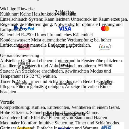
Wichtige Hinweise
Zahlarten
Kühlt nur: Keine Heizfunktion vorhanden.
Einzelschlauch-System: Kann leichten Unterdruck im Raum erzeugen.
Regelmäßige Filterreinigung: Notwendig für optimale Leistung und
Luftqualität.
Kältemittel R-290: Umweltfreundliches Kältemittel.
Kondenswasser: Meist automatische Verdampfung; bei hoher
Luftfeuchtigkeit manuelle Entleerung erforderlich.
Gebrauchsanweisung
Aufstellen: Gerät auf ebenem Untergrund in Fensternähe platzieren.
Installieren: Fensterkit und Abluftschlauch montieren.
Starten: An Steckdose anschließen, gewünschten Modus und
Temperatur (16-32 °C) wählen.
Timer & Modi: Timer und Schlafmodus nach Bedarf einstellen.
Pflegen: Filter regelmäßig reinigen; Anzeige für vollen Eimer
beachten.
Vorteile
Komplettlösung: Kühlen, Entfeuchten, Ventilieren in einem Gerät.
Hohe Effizienz: Schnelle Kühlung für größere Räume.
Hauptversandpartner
Gesündere Luft: Effektive Filterung von Staub und Haaren.
Maximaler Komfort: Intuitive Steuerung, Timer und Schlafmodus.
Geringer Aufwand: Einfache Installation und Wartung.