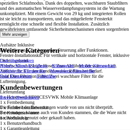
speziellen Schlafmodus. Dank des doppelten, waschbaren Staubfilters
und des automatischen Wasserverdampfungssystems ist die Wartung
unkompliziert. Mit einem Gewicht von 29 kg und integrierten Rollen
ist sie leicht zu transportieren, und das mitgelieferte Fensterkit
ermöglicht eine schnelle und flexible Installation. Zusätzlich
gewährleisten umfassende Sicherheitsmechanismen einen sorgenfreien
Betrieb.
Mehr anzeigen
Aufsätze Inklusive
Weitere Kategorien
Fernbedienung: Zur bequemen Steuerung aller Funktionen.
Fenster-Installationskit: Für vertikale und horizontale Fenster, inklusive
Dichtungsband.
Liste überspringen
Abluftschlauch (Single Hose): Zum Abführen der warmen Luft.
Heizen, Klima & Lüftung
Klimageräte
Mobile Klimageräte
Abflussrohr: Für den Kondenswasserabfluss bei Bedarf.
Zubehör für Klimageräte
Monoblock Klimageräte
Dual Dust Filtration Filter: Zwei waschbare Filter für die
Split Klimageräte
Luftkühler
Luftreinigung.
Kundenbewertungen
Lieferumfang
1 x Honeywell HF09CESVWK Mobile Klimaanlage
Bereich überspringen
1 x Fernbedienung
Die Echtheit der Bewertungen wurde von uns nicht überprüft.
1 x Fenster-Installationskit
Bewertungen können auch von Kunden stammen, die die Ware nicht
1 x Kondensatwanne
nachweislich genutzt oder gekauft haben.
1 x Abflussrohr
1 x Benutzerhandbuch
1 x Garantieanleitung