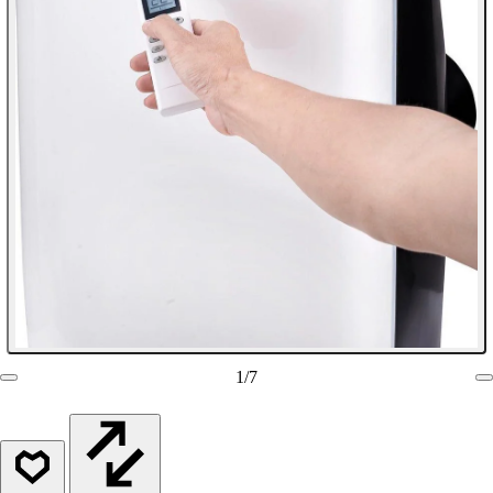
1
/
7