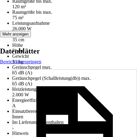
Raumgröße bis max.
120 m³
Raumgröße bis max.
75 m²
Leistungsaufnahme
26.000 W
Breite
Mehr anzeigen
35 cm
Höhe
Datenblätter
71 cm
Gewicht
Bereich überspringen
31 kg
Geräuschpegel max.
65 dB (A)
Geräuschpegel (Schallleistung(db)) max.
65 dB (A)
Heizleistung
2.000 W
Energieeffizienzklasse
A
Einsatzbereich
Innen
Im Lieferumfang enthalten
-
Hinweis