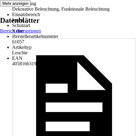
Anwendung
Mehr anzeigen
Dekorative Beleuchtung, Funktionale Beleuchtung
Einsatzbereich
Datenblätter
Innen
Schutzart
Bereich überspringen
Keine
Herstellerartikelnummer
61057
Artikeltyp
Leuchte
EAN
4058166319661