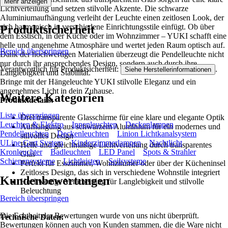
Mehr anzeigen
Lichtverteilung und setzen stilvolle Akzente. Die schwarze
Aluminiumaufhängung verleiht der Leuchte einen zeitlosen Look, der
sich harmonisch in verschiedene Einrichtungsstile einfügt. Ob über
Produktsicherheit
dem Esstisch, in der Küche oder im Wohnzimmer – YUKI schafft eine
helle und angenehme Atmosphäre und wertet jeden Raum optisch auf.
Bereich überspringen
Dank der hochwertigen Materialien überzeugt die Pendelleuchte nicht
nur durch ihr ansprechendes Design, sondern auch durch ihre
Verantwortlich für Produktsicherheit:
.
Siehe Herstellerinformationen
Langlebigkeit und Stabilität.
Bringe mit der Hängeleuchte YUKI stilvolle Eleganz und ein
angenehmes Licht in dein Zuhause.
Weitere Kategorien
Produktdetails:
Liste überspringen
Drei transparente Glasschirme für eine klare und elegante Optik
Leuchten & Elektro
Innenleuchten
Deckenlampen
Aufhängung aus schwarzem Aluminium für ein modernes und
Pendelleuchten
Deckenleuchten
Linion Lichtkanalsystem
stilvolles Design
ULine Gurt System
Kinderzimmerlampen
Nachtlicht
Helle und gleichmäßige Lichtverteilung durch transparentes
Kronleuchter
Badleuchten
LED Panel
Spots & Strahler
Glas
Schienensysteme
Lichtleisten
Seilsysteme
Perfekt für Esszimmer, Wohnzimmer oder über der Kücheninsel
Zeitloses Design, das sich in verschiedene Wohnstile integriert
Kundenbewertungen
Hochwertige Verarbeitung für Langlebigkeit und stilvolle
Beleuchtung
Bereich überspringen
Die Echtheit der Bewertungen wurde von uns nicht überprüft.
Technische Daten:
Bewertungen können auch von Kunden stammen, die die Ware nicht