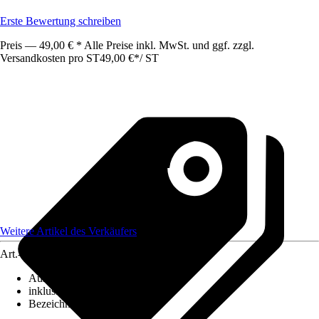
Erste Bewertung schreiben
Preis — 49,00 € * Alle Preise inkl. MwSt. und ggf. zzgl.
Versandkosten pro ST
49,00 €
*
/
ST
Weitere Artikel des Verkäufers
Art.-Nr.
12578211
Ausführung
:
Deckenleuchte
inklusive Leuchtmittel
:
Nein
Bezeichnung Fassung
:
E27