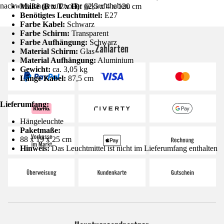
nachweislich genutzt oder gekauft haben.
Maße (B x T x H):
62,5 x 4 x 120 cm
Benötigtes Leuchtmittel:
E27
Farbe Kabel:
Schwarz
Farbe Schirm:
Transparent
Farbe Aufhängung:
Schwarz
Zahlarten
Material Schirm:
Glas
Material Aufhängung:
Aluminium
Gewicht:
ca. 3,05 kg
Länge Kabel:
87,5 cm
Lieferumfang:
Hängeleuchte
Paketmaße:
88 x 19 x 25 cm
Hinweis:
Das Leuchtmittel ist nicht im Lieferumfang enthalten