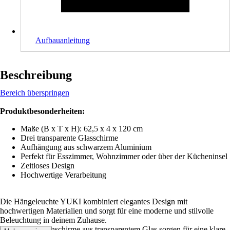
Aufbauanleitung
Beschreibung
Bereich überspringen
Produktbesonderheiten:
Maße (B x T x H): 62,5 x 4 x 120 cm
Drei transparente Glasschirme
Aufhängung aus schwarzem Aluminium
Perfekt für Esszimmer, Wohnzimmer oder über der Kücheninsel
Zeitloses Design
Hochwertige Verarbeitung
Die Hängeleuchte YUKI kombiniert elegantes Design mit
hochwertigen Materialien und sorgt für eine moderne und stilvolle
Beleuchtung in deinem Zuhause.
Die drei Lampenschirme aus transparentem Glas sorgen für eine klare