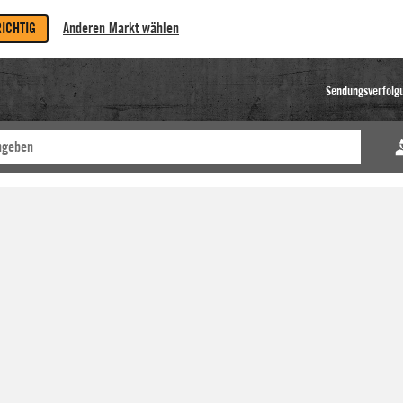
RICHTIG
Anderen Markt wählen
Sendungsverfolg