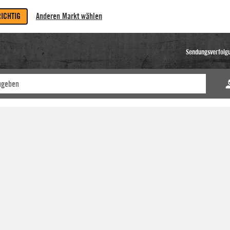
RICHTIG
Anderen Markt wählen
Sendungsverfolg