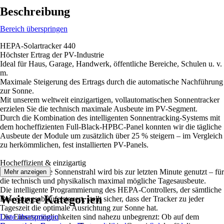
Beschreibung
Bereich überspringen
HEPA-Solartracker 440
Höchster Ertrag der PV-Industrie
Ideal für Haus, Garage, Handwerk, öffentliche Bereiche, Schulen u. v.
m.
Maximale Steigerung des Ertrags durch die automatische Nachführung
zur Sonne.
Mit unserem weltweit einzigartigen, vollautomatischen Sonnentracker
erzielen Sie die technisch maximale Ausbeute im PV-Segment.
Durch die Kombination des intelligenten Sonnentracking-Systems mit
dem hocheffizienten Full-Black-HPBC-Panel konnten wir die tägliche
Ausbeute der Module um zusätzlich über 25 % steigern – im Vergleich
zu herkömmlichen, fest installierten PV-Panels.
Hocheffizient & einzigartig
Jeder verfügbare Sonnenstrahl wird bis zur letzten Minute genutzt – für
Mehr anzeigen
die technisch und physikalisch maximal mögliche Tagesausbeute.
Die intelligente Programmierung des HEPA-Controllers, der sämtliche
Weitere Kategorien
Bewegungsabläufe steuert, stellt sicher, dass der Tracker zu jeder
Tageszeit die optimale Ausrichtung zur Sonne hat.
Die Einsatzmöglichkeiten sind nahezu unbegrenzt: Ob auf dem
Liste überspringen