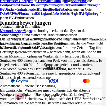
Carport, der Garage, der Terrasse, beim Camping oder für die
Erneuerbare Energien
Photovoltaikanlagen
Solarpanel
Poolpumpe. Ebenso für Betriebe und Industrie, auf öffentlichen
Balkonkraftwerke
PV-Komplettanlagen
Kleinwindkraftanlagen
Gebäuden, Schulen oder als Insellösung an abgelegenen Orten.
PV Unterkonstruktion
PV Stecker & Kabel
Der HEPA Suntracker 400 ist konkurrenzloses High-Tech-Tuning für
Zubehör für Photovoltaikanlagen
Wechselrichter
PV Speicher
jeden PV-Enthusiasten.
Kundenbewertungen
Vollautomatisch & intelligent
Mit modernster Sensortechnologie erkennt das System den
Bereich überspringen
Sonnenaufgang und startet den Tracker automatisch.
Die Echtheit der Bewertungen wurde von uns nicht überprüft.
Die starken, hochpräzisen Stellantriebe bewegen das Panel geräuschlos
Bewertungen können auch von Kunden stammen, die die Ware nicht
und millimetergenau in die perfekte Position.
nachweislich genutzt oder gekauft haben.
Während herkömmliche PV-Anlagen nur für kurze Zeit am Tag ihren
Leistungsspitzenwert erreichen – nämlich dann, wenn die Sonne für
einen Moment im optimalen Winkel steht – liefert der HEPA
Suntracker 400 einen permanenten Peak von morgens bis abends. Er
ist jederzeit zu 100 % auf die Sonne ausgerichtet und zentriert.
Zahlarten
Am Abend, wenn das Licht schwächer wird, fährt der HEPA
Suntracker 400 automatisch in seine Ursprungsposition zurück und
klappt sich platzsparend zusammen.
Automatische Sicherheitsabschaltung
Ein zusätzlicher Windsensor misst kontinuierlich die aktuelle
Windgeschwindigkeit. Überschreitet die Windstärke den
voreingestellten Sicherheitswert, klappt sich der HEPA Suntracker 400
automatisch ein. So werden bei starkem Unwetter oder Sturm