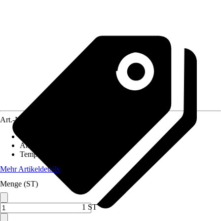
Art.-Nr.
4401221
Nennaufnahmeleistung
:
20 W
Anzahl Temperaturstufen
:
Stufenlos
Temperatur
:
100 °C - 200 °C
Mehr Artikeldetails
Menge (ST)
1 ST