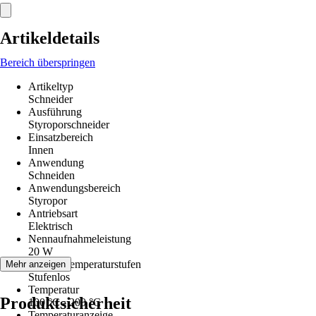
Artikeldetails
Bereich überspringen
Artikeltyp
Schneider
Ausführung
Styroporschneider
Einsatzbereich
Innen
Anwendung
Schneiden
Anwendungsbereich
Styropor
Antriebsart
Elektrisch
Nennaufnahmeleistung
20 W
Anzahl Temperaturstufen
Mehr anzeigen
Stufenlos
Temperatur
Produktsicherheit
100 °C - 200 °C
Temperaturanzeige