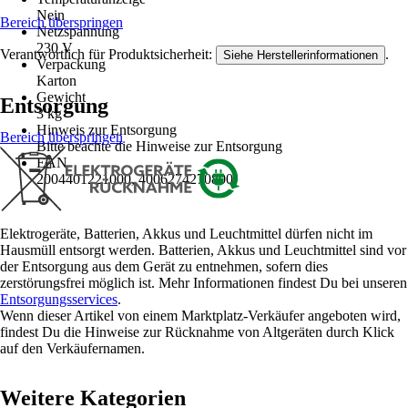
Nein
Bereich überspringen
Netzspannung
230 V
Verantwortlich für Produktsicherheit:
.
Siehe Herstellerinformationen
Verpackung
Karton
Gewicht
Entsorgung
3 kg
Hinweis zur Entsorgung
Bereich überspringen
Bitte beachte die Hinweise zur Entsorgung
EAN
2004401221000, 4006274270800
Elektrogeräte, Batterien, Akkus und Leuchtmittel dürfen nicht im
Hausmüll entsorgt werden. Batterien, Akkus und Leuchtmittel sind vor
der Entsorgung aus dem Gerät zu entnehmen, sofern dies
zerstörungsfrei möglich ist. Mehr Informationen findest Du bei unseren
Entsorgungsservices
.
Wenn dieser Artikel von einem Marktplatz-Verkäufer angeboten wird,
findest Du die Hinweise zur Rücknahme von Altgeräten durch Klick
auf den Verkäufernamen.
Weitere Kategorien