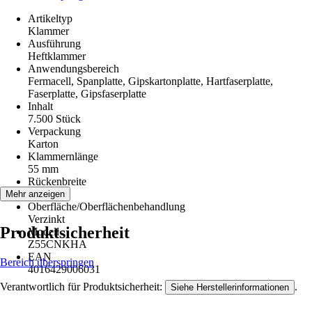
Artikeltyp
Klammer
Ausführung
Heftklammer
Anwendungsbereich
Fermacell, Spanplatte, Gipskartonplatte, Hartfaserplatte,
Faserplatte, Gipsfaserplatte
Inhalt
7.500 Stück
Verpackung
Karton
Klammernlänge
55 mm
Rückenbreite
11,2 mm
Mehr anzeigen
Oberfläche/Oberflächenbehandlung
Verzinkt
Produktsicherheit
Modell
Z55CNKHA
EAN
Bereich überspringen
4016429006031
Verantwortlich für Produktsicherheit:
.
Siehe Herstellerinformationen