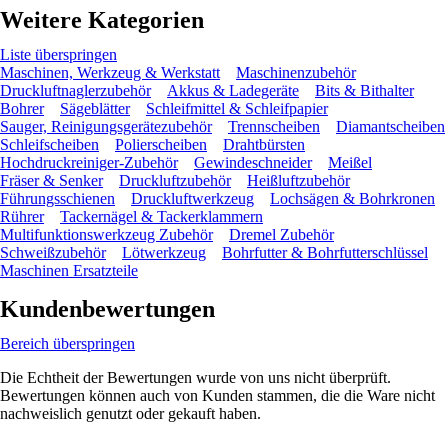
Weitere Kategorien
Liste überspringen
Maschinen, Werkzeug & Werkstatt
Maschinenzubehör
Druckluftnaglerzubehör
Akkus & Ladegeräte
Bits & Bithalter
Bohrer
Sägeblätter
Schleifmittel & Schleifpapier
Sauger, Reinigungsgerätezubehör
Trennscheiben
Diamantscheiben
Schleifscheiben
Polierscheiben
Drahtbürsten
Hochdruckreiniger-Zubehör
Gewindeschneider
Meißel
Fräser & Senker
Druckluftzubehör
Heißluftzubehör
Führungsschienen
Druckluftwerkzeug
Lochsägen & Bohrkronen
Rührer
Tackernägel & Tackerklammern
Multifunktionswerkzeug Zubehör
Dremel Zubehör
Schweißzubehör
Lötwerkzeug
Bohrfutter & Bohrfutterschlüssel
Maschinen Ersatzteile
Kundenbewertungen
Bereich überspringen
Die Echtheit der Bewertungen wurde von uns nicht überprüft.
Bewertungen können auch von Kunden stammen, die die Ware nicht
nachweislich genutzt oder gekauft haben.