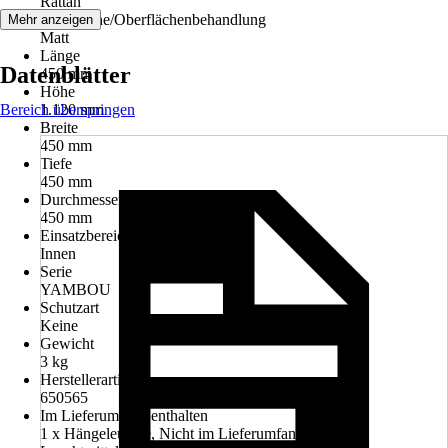
Rattan
Oberfläche/Oberflächenbehandlung
Mehr anzeigen
Matt
Länge
Datenblätter
450 mm
Höhe
Bereich überspringen
1.120 mm
Breite
450 mm
Tiefe
450 mm
Durchmesser
450 mm
Einsatzbereich
Innen
Serie
YAMBOU
Schutzart
Keine
Gewicht
3 kg
Herstellerartikelnummer
650565
Im Lieferumfang enthalten
1 x Hängeleuchte, Nicht im Lieferumfang enthalten: