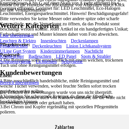
Energieklassen A bis G auf einer Skala von A (sehr effizient) bis G
findest Du die Hinweise zur Rücknahme von Altgeräten durch Klick
(weniger effizient). Geeignet für: LED Leuchtmittel, Eco-Halogen
auf den Verkäufernamen.
Leuchtmittel, Energiesparleuchtmittel. Hinweis! Beschädigungsgefahr!
Bitte verwenden Sie keine Messer oder andere spitze oder scharfe
Gegenstände, um die Verpackung zu öffnen, da das Produkt sonst
Weitere Kategorien
beschädigt werden könnte. Jeder Artikel ist ein handgefertigtes Unikat;
Farbschattierung und Muster können daher vom Foto abweichen.
Liste überspringen
Leuchten & Elektro
Innenleuchten
Deckenlampen
Pflegehinweise:
Pendelleuchten
Deckenleuchten
Linion Lichtkanalsystem
ULine Gurt System
Kinderzimmerlampen
Nachtlicht
Papierseil:
Kronleuchter
Badleuchten
LED Panel
Spots & Strahler
1.Die Reinigung sollte ausschließlich mit einem weichen, trockenen
Schienensysteme
Lichtleisten
Seilsysteme
Tuch und ohne Reinigungsmittel erfolgen.
Kundenbewertungen
Eisen:
1.Bitte ausschließlich handelsübliche, milde Reinigungsmittel und
Bereich überspringen
weiche Tücher verwenden, wobei feuchte Stellen sofort trocken
gerieben werden sollten
Die Echtheit der Bewertungen wurde von uns nicht überprüft.
2.Vermeiden Sie scheuernde Reiniger, da diese die Oberfläche
Bewertungen können auch von Kunden stammen, die die Ware nicht
beschädigen können
nachweislich genutzt oder gekauft haben.
3.Bei Chrom und Kupfer regelmäßig mit speziellen Pflegemitteln
polieren.
Zahlarten