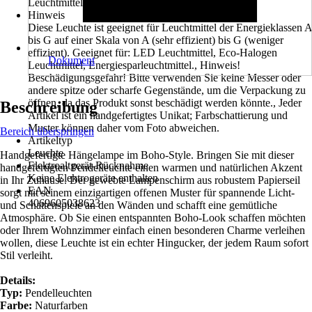
Leuchtmittel
Hinweis
Diese Leuchte ist geeignet für Leuchtmittel der Energieklassen A
bis G auf einer Skala von A (sehr effizient) bis G (weniger
effizient). Geeignet für: LED Leuchtmittel, Eco-Halogen
Dokument
Leuchtmittel, Energiesparleuchtmittel., Hinweis!
Beschädigungsgefahr! Bitte verwenden Sie keine Messer oder
andere spitze oder scharfe Gegenstände, um die Verpackung zu
öffnen, da das Produkt sonst beschädigt werden könnte., Jeder
Beschreibung
Artikel ist ein handgefertigtes Unikat; Farbschattierung und
Muster können daher vom Foto abweichen.
Bereich überspringen
Artikeltyp
Leuchte
Handgefertigte Hängelampe im Boho-Style. Bringen Sie mit dieser
Elektroaltgerät-Rücknahme
handgefertigten Pendelleuchte einen warmen und natürlichen Akzent
Keine Elektrogeräte enthalten
in Ihr Zuhause. Der gewebte Lampenschirm aus robustem Papierseil
EAN
sorgt mit seinem einzigartigen offenen Muster für spannende Licht-
4069605038623
und Schattenspiele an den Wänden und schafft eine gemütliche
Atmosphäre. Ob Sie einen entspannten Boho-Look schaffen möchten
oder Ihrem Wohnzimmer einfach einen besonderen Charme verleihen
wollen, diese Leuchte ist ein echter Hingucker, der jedem Raum sofort
Stil verleiht.
Details:
Typ:
Pendelleuchten
Farbe:
Naturfarben