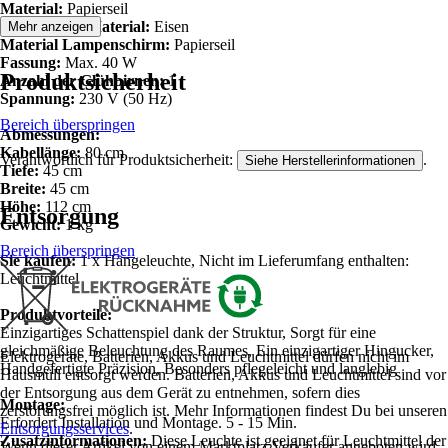
Material:
Papierseil
Zusätzliches Material:
Eisen
Mehr anzeigen
Material Lampenschirm:
Papierseil
Fassung:
Max. 40 W
Produktsicherheit
Anzahl der Glühbirnen:
1
Spannung:
230 V (50 Hz)
Bereich überspringen
Abmessungen:
Kabellänge:
80 cm
Verantwortlich für Produktsicherheit:
.
Siehe Herstellerinformationen
Tiefe:
45 cm
Breite:
45 cm
Höhe:
112 cm
Entsorgung
Gewicht:
1 kg
Bereich überspringen
Sie kaufen:
1 x Hängeleuchte, Nicht im Lieferumfang enthalten:
Leuchtmittel
Produktvorteile:
Einzigartiges Schattenspiel dank der Struktur, Sorgt für eine
gleichmäßige Beleuchtung des Raumes, Ein einzigartiger Hingucker,
Elektrogeräte, Batterien, Akkus und Leuchtmittel dürfen nicht im
Handgefertigte Präzision, Besonders pflegeleicht und langlebig
Hausmüll entsorgt werden. Batterien, Akkus und Leuchtmittel sind vor
der Entsorgung aus dem Gerät zu entnehmen, sofern dies
Montage:
zerstörungsfrei möglich ist. Mehr Informationen findest Du bei unseren
Erfordert Installation und Montage. 5 - 15 Min.
Entsorgungsservices
.
Zusatzinformationen:
Diese Leuchte ist geeignet für Leuchtmittel der
Wenn dieser Artikel von einem Marktplatz-Verkäufer angeboten wird,