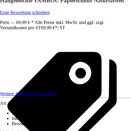
Hängeleuchte YAMBOU Papierschnur Naturfarben
Erste Bewertung schreiben
Preis — 69,99 € * Alle Preise inkl. MwSt. und ggf. zzgl.
Versandkosten pro ST
69,99 €
*
/
ST
Weitere Artikel des Verkäufers
Art.-Nr.
12578988
Ausführung
:
Pendelleuchte
inklusive Leuchtmittel
:
Nein
Bezeichnung Fassung
:
E27