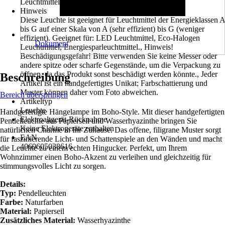
Leuchtmittel
Hinweis
Diese Leuchte ist geeignet für Leuchtmittel der Energieklassen A
bis G auf einer Skala von A (sehr effizient) bis G (weniger
effizient). Geeignet für: LED Leuchtmittel, Eco-Halogen
Dokument
Leuchtmittel, Energiesparleuchtmittel., Hinweis!
Beschädigungsgefahr! Bitte verwenden Sie keine Messer oder
andere spitze oder scharfe Gegenstände, um die Verpackung zu
öffnen, da das Produkt sonst beschädigt werden könnte., Jeder
Beschreibung
Artikel ist ein handgefertigtes Unikat; Farbschattierung und
Muster können daher vom Foto abweichen.
Bereich überspringen
Artikeltyp
Leuchte
Handgefertigte Hängelampe im Boho-Style. Mit dieser handgefertigten
Elektroaltgerät-Rücknahme
Pendelleuchte aus Papierseil und Wasserhyazinthe bringen Sie
Keine Elektrogeräte enthalten
natürlichen Charme in Ihr Zuhause. Das offene, filigrane Muster sorgt
EAN
für faszinierende Licht- und Schattenspiele an den Wänden und macht
4069605038616
die Leuchte zu einem echten Hingucker. Perfekt, um Ihrem
Wohnzimmer einen Boho-Akzent zu verleihen und gleichzeitig für
stimmungsvolles Licht zu sorgen.
Details:
Typ:
Pendelleuchten
Farbe:
Naturfarben
Material:
Papierseil
Zusätzliches Material:
Wasserhyazinthe