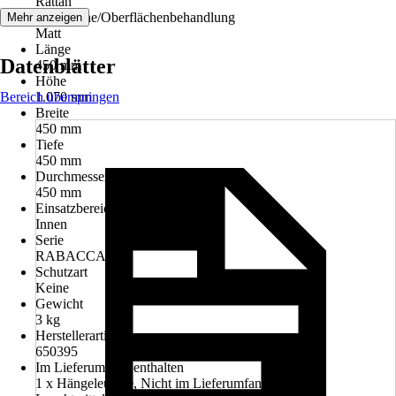
Rattan
Oberfläche/Oberflächenbehandlung
Mehr anzeigen
Matt
Länge
Datenblätter
450 mm
Höhe
Bereich überspringen
1.070 mm
Breite
450 mm
Tiefe
450 mm
Durchmesser
450 mm
Einsatzbereich
Innen
Serie
RABACCA
Schutzart
Keine
Gewicht
3 kg
Herstellerartikelnummer
650395
Im Lieferumfang enthalten
1 x Hängeleuchte, Nicht im Lieferumfang enthalten: