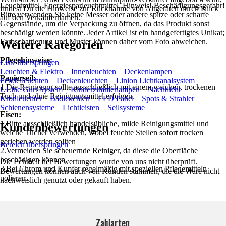
Leuchtmittel, Energiesparleuchtmittel. Hinweis! Beschädigungsgefahr!
findest Du die Hinweise zur Rücknahme von Altgeräten durch Klick
Bitte verwenden Sie keine Messer oder andere spitze oder scharfe
auf den Verkäufernamen.
Gegenstände, um die Verpackung zu öffnen, da das Produkt sonst
beschädigt werden könnte. Jeder Artikel ist ein handgefertigtes Unikat;
Farbschattierung und Muster können daher vom Foto abweichen.
Weitere Kategorien
Pflegehinweise:
Liste überspringen
Leuchten & Elektro
Innenleuchten
Deckenlampen
Papierseil:
Pendelleuchten
Deckenleuchten
Linion Lichtkanalsystem
1.Die Reinigung sollte ausschließlich mit einem weichen, trockenen
ULine Gurt System
Kinderzimmerlampen
Nachtlicht
Tuch und ohne Reinigungsmittel erfolgen.
Kronleuchter
Badleuchten
LED Panel
Spots & Strahler
Schienensysteme
Lichtleisten
Seilsysteme
Eisen:
1.Bitte ausschließlich handelsübliche, milde Reinigungsmittel und
Kundenbewertungen
weiche Tücher verwenden, wobei feuchte Stellen sofort trocken
gerieben werden sollten
Bereich überspringen
2.Vermeiden Sie scheuernde Reiniger, da diese die Oberfläche
beschädigen können
Die Echtheit der Bewertungen wurde von uns nicht überprüft.
3.Bei Chrom und Kupfer regelmäßig mit speziellen Pflegemitteln
Bewertungen können auch von Kunden stammen, die die Ware nicht
polieren.
nachweislich genutzt oder gekauft haben.
Zahlarten