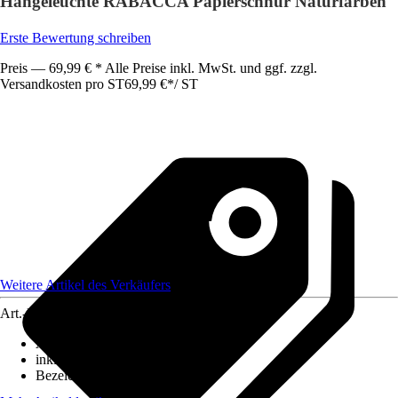
Hängeleuchte RABACCA Papierschnur Naturfarben
Erste Bewertung schreiben
Preis — 69,99 € * Alle Preise inkl. MwSt. und ggf. zzgl.
Versandkosten pro ST
69,99 €
*
/
ST
Weitere Artikel des Verkäufers
Art.-Nr.
12578990
Ausführung
:
Pendelleuchte
inklusive Leuchtmittel
:
Nein
Bezeichnung Fassung
:
E27