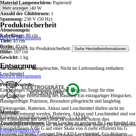
Material Lampenschirm:
Papierseil
Fassung:
Max. 40 W
Mehr anzeigen
Anzahl der Glühbirnen:
1
Spannung:
230 V (50 Hz)
Produktsicherheit
Abmessungen:
Kabellänge:
80 cm
Bereich überspringen
Tiefe:
45 cm
Breite:
45 cm
Verantwortlich für Produktsicherheit:
.
Siehe Herstellerinformationen
Höhe:
107 cm
Gewicht:
1 kg
Entsorgung
Sie kaufen:
1 x Hängeleuchte, Nicht im Lieferumfang enthalten:
Leuchtmittel
Bereich überspringen
Produktvorteile:
Einzigartiges Schattenspiel dank der Struktur, Sorgt für eine
gleichmäßige Beleuchtung des Raumes, Ein einzigartiger Hingucker,
Handgefertigte Präzision, Besonders pflegeleicht und langlebig
Elektrogeräte, Batterien, Akkus und Leuchtmittel dürfen nicht im
Montage:
Hausmüll entsorgt werden. Batterien, Akkus und Leuchtmittel sind vor
Erfordert Installation und Montage. 5 - 15 Min.
der Entsorgung aus dem Gerät zu entnehmen, sofern dies
Zusatzinformationen:
Diese Leuchte ist geeignet für Leuchtmittel der
zerstörungsfrei möglich ist. Mehr Informationen findest Du bei unseren
Energieklassen A bis G auf einer Skala von A (sehr effizient) bis G
Entsorgungsservices
.
(weniger effizient). Geeignet für: LED Leuchtmittel, Eco-Halogen
Wenn dieser Artikel von einem Marktplatz-Verkäufer angeboten wird,