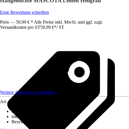
Hängeleuchte MASCOTA Leinen Hellgrau
Erste Bewertung schreiben
Preis — 59,99 € * Alle Preise inkl. MwSt. und ggf. zzgl.
Versandkosten pro ST
59,99 €
*
/
ST
Weitere Artikel des Verkäufers
Art.-Nr.
12479157
Ausführung
:
Pendelleuchte
inklusive Leuchtmittel
:
Nein
Bezeichnung Fassung
:
E27