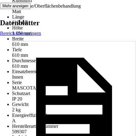
Kunststoff
Oberfläche/Oberflächenbehandlung
Mehr anzeigen
Matt
Länge
Datenblätter
610 mm
Höhe
Bereich überspringen
1.050 mm
Breite
610 mm
Tiefe
610 mm
Durchmesser
610 mm
Einsatzbereich
Innen
Serie
MASCOTA
Schutzart
IP 20
Gewicht
2 kg
Energieeffizienzklasse
A
Herstellerartikelnummer
599307