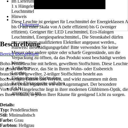
Im Lieferumfang enthalten
1 x Hängeleuchte, Nicht im Lieferumfang enthalten:
Leuchtmittel
Hinweis
Diese Leuchte ist geeignet für Leuchtmittel der Energieklassen A
Dokument
bis G auf einer Skala von A (sehr effizient) bis G (weniger
effizient). Geeignet für: LED Leuchtmittel, Eco-Halogen
Leuchtmittel, Energiesparleuchtmittel., Die Stromkabel dürfen
nur von einem qualifizierten Elektriker angepasst werden.,
Beschreibung
Hinweis! Beschädigungsgefahr! Bitte verwenden Sie keine
Messer oder andere spitze oder scharfe Gegenstände, um die
Bereich überspringen
Verpackung zu öffnen, da das Produkt sonst beschädigt werden
könnte.
Boho-Pendelleuchte mit hellem, gewelltem Stoffschirm. Diese Leuchte
Artikeltyp
ist genau das It-Piece, das Sie in Ihrem Wohn- oder Essbereich
Leuchte
brauchen. Ihr gewellter, 2-teiliger Stoffschirm besteht aus
Elektroaltgerät-Rücknahme
hochwertigen Leinen und Terylen, und wirkt zusammen mit dem
Keine Elektrogeräte enthalten
goldenen Detail regelrecht wie ein Augenmagnet. Der besondere
EAN
Vorteil der Hängeleuchte liegt in ihrer modernen Glühbirnen-Optik, die
4069605011480
es Ihnen erlaubt, in jedem Ihrer Räume für genügend Licht zu sorgen.
Details:
Typ:
Pendelleuchten
Stil:
Minimalistisch
Farbe:
Grau
Farbton:
Hellgrau