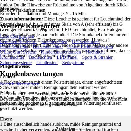
findest Du die Hinweise zur Rücknahme von Altgeräten durch Klick
Montage:
auf den Verkäufernamen.
Erfordert Installation und Montage. 5 - 15 Min.
Zusatzinformationen:
Diese Leuchte ist geeignet für Leuchtmittel der
Energieklassen A bis G auf einer Skala von A (sehr effizient) bis G
Weitere Kategorien
(weniger effizient). Geeignet für: LED Leuchtmittel, Eco-Halogen
Leuchtmittel, Energiesparleuchtmittel. Die Stromkabel dürfen nur von
Liste überspringen
einem qualifizierten Elektriker angepasst werden. Hinweis!
Leuchten & Elektro
Innenleuchten
Deckenlampen
Beschädigungsgefahr! Bitte verwenden Sie keine Messer oder andere
Pendelleuchten
Deckenleuchten
Linion Lichtkanalsystem
spitze oder scharfe Gegenstände, um die Verpackung zu öffnen, da das
ULine Gurt System
Kinderzimmerlampen
Nachtlicht
Produkt sonst beschädigt werden könnte.
Kronleuchter
Badleuchten
LED Panel
Spots & Strahler
Schienensysteme
Lichtleisten
Seilsysteme
Pflegehinweise:
Kundenbewertungen
Leinen:
1.Flecken können mit einem Polsterreiniger, einem angefeuchteten
Bereich überspringen
Schwamm oder milden Reinigungsmitteln entfernt werden
2.Oberflächen nur mit geeignetem Aufsatz vorsichtig absaugen
Die Echtheit der Bewertungen wurde von uns nicht überprüft.
3.Wenn die Textilien nicht verwendet werden, sollten sie an einem
Bewertungen können auch von Kunden stammen, die die Ware nicht
sauberen und trockenen Ort vor ungünstigen Witterungseinflüssen
nachweislich genutzt oder gekauft haben.
geschützt werden.
Eisen:
1.Bitte ausschließlich handelsübliche, milde Reinigungsmittel und
Zahlarten
weiche Tücher verwenden, wobei feuchte Stellen sofort trocken