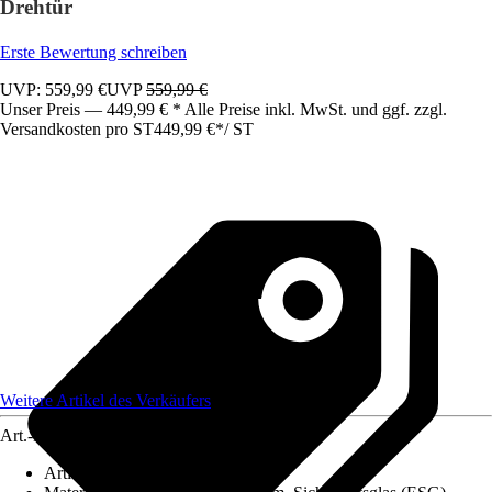
Drehtür
Erste Bewertung schreiben
UVP: 559,99 €
UVP
559,99 €
Unser Preis — 449,99 € * Alle Preise inkl. MwSt. und ggf. zzgl.
Versandkosten pro ST
449,99 €
*
/
ST
Weitere Artikel des Verkäufers
Art.-Nr.
12309911
Artikeltyp
:
Trennwand