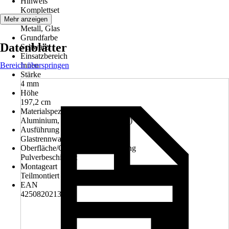
Hinweis
Komplettset
Material
Mehr anzeigen
Metall, Glas
Grundfarbe
Datenblätter
Schwarz
Einsatzbereich
Bereich überspringen
Innen
Stärke
4 mm
Höhe
197,2 cm
Materialspezifizierung
Aluminium, Sicherheitsglas (ESG)
Ausführung
Glastrennwand
Oberfläche/Oberflächenbehandlung
Pulverbeschichtet
Montageart
Teilmontiert
EAN
4250820213234