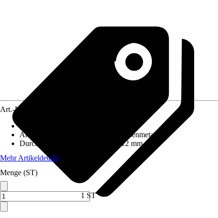
Art.-Nr.
5086246
Material
:
Stahl
Anwendungsbereich
:
Stahl, Nichteisenmetalle
Durchmesser (von - bis)
:
3 mm - 12 mm
Mehr Artikeldetails
Menge (ST)
1 ST