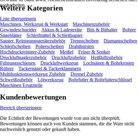
nacharbeiten.
Weitere Kategorien
Liste überspringen
Maschinen, Werkzeug & Werkstatt
Maschinenzubehör
Gewindeschneider
Akkus & Ladegeräte
Bits & Bithalter
Bohrer
Sägeblätter
Schleifmittel & Schleifpapier
Sauger, Reinigungsgerätezubehör
Trennscheiben
Diamantscheiben
Schleifscheiben
Polierscheiben
Drahtbürsten
Hochdruckreiniger-Zubehör
Meißel
Fräser & Senker
Druckluftnaglerzubehör
Druckluftzubehör
Heißluftzubehör
Führungsschienen
Druckluftwerkzeug
Lochsägen & Bohrkronen
Rührer
Tackernägel & Tackerklammern
Multifunktionswerkzeug Zubehör
Dremel Zubehör
Schweißzubehör
Lötwerkzeug
Bohrfutter & Bohrfutterschlüssel
Maschinen Ersatzteile
Kundenbewertungen
Bereich überspringen
Die Echtheit der Bewertungen wurde von uns nicht überprüft.
Bewertungen können auch von Kunden stammen, die die Ware nicht
nachweislich genutzt oder gekauft haben.