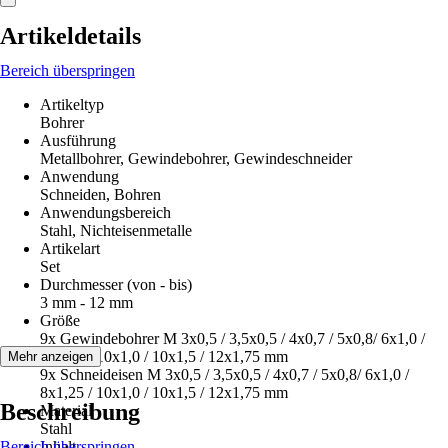
Artikeldetails
Bereich überspringen
Artikeltyp
Bohrer
Ausführung
Metallbohrer, Gewindebohrer, Gewindeschneider
Anwendung
Schneiden, Bohren
Anwendungsbereich
Stahl, Nichteisenmetalle
Artikelart
Set
Durchmesser (von - bis)
3 mm - 12 mm
Größe
9x Gewindebohrer M 3x0,5 / 3,5x0,5 / 4x0,7 / 5x0,8/ 6x1,0 /
8x1,25 / 10x1,0 / 10x1,5 / 12x1,75 mm
Mehr anzeigen
9x Schneideisen M 3x0,5 / 3,5x0,5 / 4x0,7 / 5x0,8/ 6x1,0 /
8x1,25 / 10x1,0 / 10x1,5 / 12x1,75 mm
Beschreibung
Material
Stahl
Bereich überspringen
Inhalt