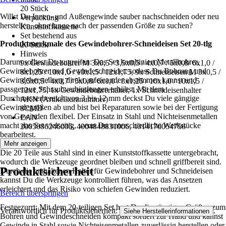
20 Stück
Willst Du Innen- und Außengewinde sauber nachschneiden oder neu
Verpackung
herstellen, ohne lange nach der passenden Größe zu suchen?
Kunststoffkassette
Set bestehend aus
Produktmerkmale des Gewindebohrer-Schneideisen Set 20-tlg
20 Stück
Hinweis
Darum solltest Du zugreifen: Das Set kombiniert Metallbohrer,
9x Gewindebohrer M 3x0,5 / 3,5x0,5 / 4x0,7 / 5x0,8/ 6x1,0 /
Gewindebohrer und Gewindeschneider, sodass Du Bohrung und
8x1,25 / 10x1,0 / 10x1,5 / 12x1,75, 9x Schneideisen M 3x0,5 /
Gewindeherstellung direkt aufeinander abstimmen kannst und
3,5x0,5 / 4x0,7 / 5x0,8/ 6x1,0 / 8x1,25 / 10x1,0 / 10x1,5 /
passgenaue Schraubverbindungen erhältst. Mit dem
12x1,75, 1x Gewindebohrerhalter, 1x Schneideisenhalter
Durchmesserbereich von 3 bis 12 mm deckst Du viele gängige
AKN (Artikelkurznummer)
Gewindegrößen ab und bist bei Reparaturen sowie bei der Fertigung
8CMD
von Gewinden flexibel. Der Einsatz in Stahl und Nichteisenmetallen
EAN
macht das Set vielseitig, wenn Du unterschiedliche Werkstücke
2005086246005, 4004848831006, 4014176054756
bearbeitest.
Mehr anzeigen
Die 20 Teile aus Stahl sind in einer Kunststoffkassette untergebracht,
wodurch die Werkzeuge geordnet bleiben und schnell griffbereit sind.
Produktsicherheit
Durch die enthaltenen Halter für Gewindebohrer und Schneideisen
kannst Du die Werkzeuge kontrolliert führen, was das Ansetzen
erleichtert und das Risiko von schiefen Gewinden reduziert.
Bereich überspringen
Festgezurrt: Mit dem 20-teiligen Set hast Du die gängigen Größen zum
Verantwortlich für Produktsicherheit:
.
Siehe Herstellerinformationen
Bohren und Gewindeschneiden kompakt sortiert zur Hand und kannst
Gewinde in Stahl sowie Nichteisenmetallen zuverlässig herstellen oder