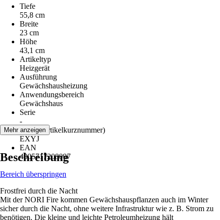
Tiefe
55,8 cm
Breite
23 cm
Höhe
43,1 cm
Artikeltyp
Heizgerät
Ausführung
Gewächshausheizung
Anwendungsbereich
Gewächshaus
Serie
-
AKN (Artikelkurznummer)
Mehr anzeigen
EXYJ
EAN
Beschreibung
4005717208097
Bereich überspringen
Frostfrei durch die Nacht
Mit der NORI Fire kommen Gewächshauspflanzen auch im Winter
sicher durch die Nacht, ohne weitere Infrastruktur wie z. B. Strom zu
benötigen. Die kleine und leichte Petroleumheizung hält