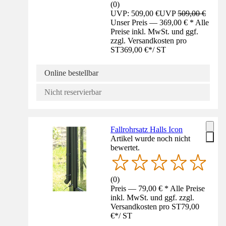
(
0
)
UVP: 509,00 €
UVP
509,00 €
Unser Preis — 369,00 € * Alle
Preise inkl. MwSt. und ggf.
zzgl. Versandkosten pro
ST
369,00 €
*
/
ST
Online bestellbar
Nicht reservierbar
Fallrohrsatz Halls Icon
Artikel wurde noch nicht
bewertet.
(
0
)
Preis — 79,00 € * Alle Preise
inkl. MwSt. und ggf. zzgl.
Versandkosten pro ST
79,00
€
*
/
ST