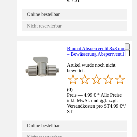
€
*
/
ST
Online bestellbar
Nicht reservierbar
Blumat Absperrventil 8x8 mm
– Bewässerung Absperrventil
Artikel wurde noch nicht
bewertet.
(
0
)
Preis — 4,99 € * Alle Preise
inkl. MwSt. und ggf. zzgl.
Versandkosten pro ST
4,99 €
*
/
ST
Online bestellbar