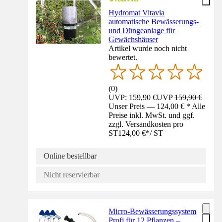
Hydromat Vitavia
automatische Bewässerungs-
und Düngeanlage für
Gewächshäuser
Artikel wurde noch nicht
bewertet.
(
0
)
UVP: 159,90 €
UVP
159,90 €
Unser Preis — 124,00 € * Alle
Preise inkl. MwSt. und ggf.
zzgl. Versandkosten pro
ST
124,00 €
*
/
ST
Online bestellbar
Nicht reservierbar
Micro-Bewässerungssystem
Profi für 12 Pflanzen –