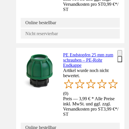
Versandkosten pro ST
0,99 €
*
/
ST
Online bestellbar
Nicht reservierbar
PE Endstopfen 25 mm zum
schrauben – PE-Rohr
Endkappe
Artikel wurde noch nicht
bewertet.
(
0
)
Preis — 3,99 € * Alle Preise
inkl. MwSt. und ggf. zzgl.
Versandkosten pro ST
3,99 €
*
/
ST
Online bestellbar