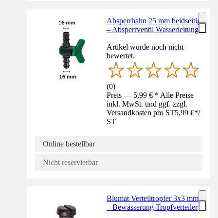
Absperrhahn 25 mm beidseitig
– Absperrventil Wasserleitung
Artikel wurde noch nicht
bewertet.
(
0
)
Preis — 5,99 € * Alle Preise
inkl. MwSt. und ggf. zzgl.
Versandkosten pro ST
5,99 €
*
/
ST
Online bestellbar
Nicht reservierbar
Blumat Verteiltropfer 3x3 mm
– Bewässerung Tropfverteiler