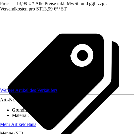
Preis — 13,99 € * Alle Preise inkl. MwSt. und ggf. zzgl.
Versandkosten pro ST
13,99 €
*
/
ST
Weitere Artikel des Verkäufers
Art.-Nr.
12583945
Grundfarbe
:
-
Material
:
-
Mehr Artikeldetails
Menge (ST)