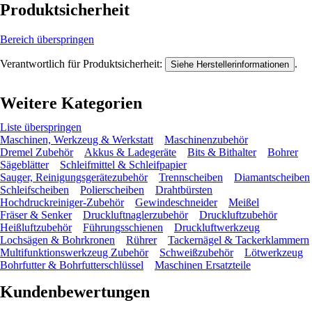
Produktsicherheit
Bereich überspringen
Verantwortlich für Produktsicherheit:
.
Siehe Herstellerinformationen
Weitere Kategorien
Liste überspringen
Maschinen, Werkzeug & Werkstatt
Maschinenzubehör
Dremel Zubehör
Akkus & Ladegeräte
Bits & Bithalter
Bohrer
Sägeblätter
Schleifmittel & Schleifpapier
Sauger, Reinigungsgerätezubehör
Trennscheiben
Diamantscheiben
Schleifscheiben
Polierscheiben
Drahtbürsten
Hochdruckreiniger-Zubehör
Gewindeschneider
Meißel
Fräser & Senker
Druckluftnaglerzubehör
Druckluftzubehör
Heißluftzubehör
Führungsschienen
Druckluftwerkzeug
Lochsägen & Bohrkronen
Rührer
Tackernägel & Tackerklammern
Multifunktionswerkzeug Zubehör
Schweißzubehör
Lötwerkzeug
Bohrfutter & Bohrfutterschlüssel
Maschinen Ersatzteile
Kundenbewertungen