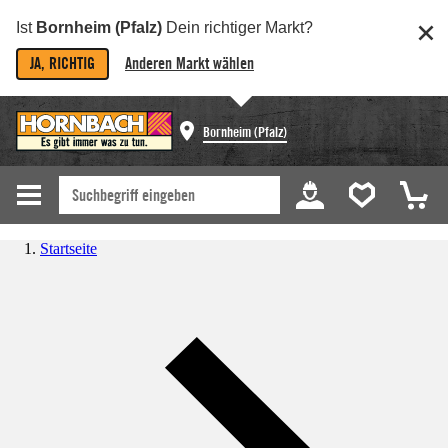
Ist
Bornheim (Pfalz)
Dein richtiger Markt?
JA, RICHTIG
Anderen Markt wählen
Bornheim (Pfalz)
Startseite