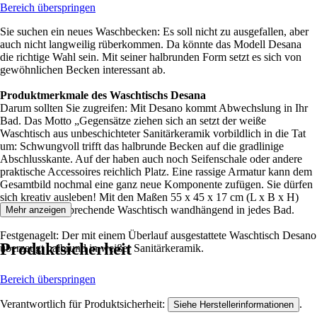
Bereich überspringen
Sie suchen ein neues Waschbecken: Es soll nicht zu ausgefallen, aber
auch nicht langweilig rüberkommen. Da könnte das Modell Desana
die richtige Wahl sein. Mit seiner halbrunden Form setzt es sich von
gewöhnlichen Becken interessant ab.
Produktmerkmale des Waschtischs Desana
Darum sollten Sie zugreifen: Mit Desano kommt Abwechslung in Ihr
Bad. Das Motto „Gegensätze ziehen sich an setzt der weiße
Waschtisch aus unbeschichteter Sanitärkeramik vorbildlich in die Tat
um: Schwungvoll trifft das halbrunde Becken auf die gradlinige
Abschlusskante. Auf der haben auch noch Seifenschale oder andere
praktische Accessoires reichlich Platz. Eine rassige Armatur kann dem
Gesamtbild nochmal eine ganz neue Komponente zufügen. Sie dürfen
sich kreativ ausleben! Mit den Maßen 55 x 45 x 17 cm (L x B x H)
passt dieser ansprechende Waschtisch wandhängend in jedes Bad.
Mehr anzeigen
Festgenagelt: Der mit einem Überlauf ausgestattete Waschtisch Desano
Produktsicherheit
überzeugt halbrund in weißer Sanitärkeramik.
Bereich überspringen
Verantwortlich für Produktsicherheit:
.
Siehe Herstellerinformationen