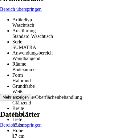
Bereich überspringen
Artikeltyp
Waschtisch
Ausführung
Standard-Waschtisch
Serie
SUMATRA
Anwendungsbereich
Wandhängend
Räume
Badezimmer
Form
Halbrund
Grundfarbe
Weiß
Oberfläche/Oberflächenbehandlung
Mehr anzeigen
Glänzend
Breite
Datenblätter
55 cm
Tiefe
Bereich überspringen
45 cm
Höhe
17 cm