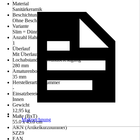
Material
Sanitärkeramik
Beschichtung
Ohne Beschichtung
Variante
Slim = Dünnwandig
Anzahl Hahnlöcher
1
Überlauf
Mit Überlauf
Lochabstand der Wandbefestigung
280 mm
Amaturenbohrung
35 mm
Herstellerartikelnummer
-
Einsatzbereich
Innen
Gewicht
12,95 kg
Maße (BxT)
Maßzeichnung
55.0 x 45.0 cm
AKN (Artikelkurznummer)
SZZ9
EAN