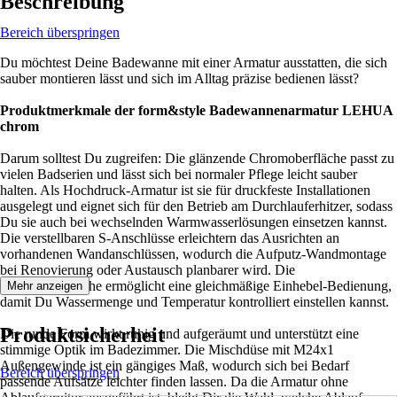
Beschreibung
Bereich überspringen
Du möchtest Deine Badewanne mit einer Armatur ausstatten, die sich
sauber montieren lässt und sich im Alltag präzise bedienen lässt?
Produktmerkmale der form&style Badewannenarmatur LEHUA
chrom
Darum solltest Du zugreifen: Die glänzende Chromoberfläche passt zu
vielen Badserien und lässt sich bei normaler Pflege leicht sauber
halten. Als Hochdruck-Armatur ist sie für druckfeste Installationen
ausgelegt und eignet sich für den Betrieb am Durchlauferhitzer, sodass
Du sie auch bei wechselnden Warmwasserlösungen einsetzen kannst.
Die verstellbaren S-Anschlüsse erleichtern das Ausrichten an
vorhandenen Wandanschlüssen, wodurch die Aufputz-Wandmontage
bei Renovierung oder Austausch planbarer wird. Die
Keramikkartusche ermöglicht eine gleichmäßige Einhebel-Bedienung,
Mehr anzeigen
damit Du Wassermenge und Temperatur kontrolliert einstellen kannst.
Produktsicherheit
Die runde Form wirkt ruhig und aufgeräumt und unterstützt eine
stimmige Optik im Badezimmer. Die Mischdüse mit M24x1
Außengewinde ist ein gängiges Maß, wodurch sich bei Bedarf
Bereich überspringen
passende Aufsätze leichter finden lassen. Da die Armatur ohne