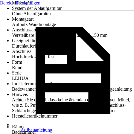
Bereich überspringen
M24x1 AG
System der Ablaufgarnitur
Ohne Ablaufgarnitur
Montageart
Aufputz Wandmontage
Anschlussart
Verstellbare S-Anschlüsse, Anschlussmaß 150 mm
Geeignet für
Durchlauferhitzer
Anschluss
Hochdruck - druckfest
Form
Rund
Serie
LEHUA
Im Lieferumfang enthalten
Badewannenarmatur, S-Anschlüsse, Rosette, Montageanleitung
Hinweis
Achten Sie darauf, dass keine ätzenden oder korrosiven Mittel,
wie z. B. Putzmittel oderHaushaltsreiniger an die Anschluss-
Schläuchegelangen, dies kann zu Wasserschädenführen
Herstellerartikelnummer
-
Räume
Aufbauanleitung
Badezimmer