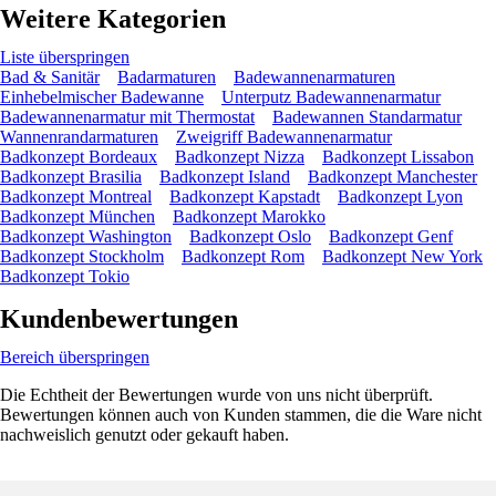
Weitere Kategorien
Liste überspringen
Bad & Sanitär
Badarmaturen
Badewannenarmaturen
Einhebelmischer Badewanne
Unterputz Badewannenarmatur
Badewannenarmatur mit Thermostat
Badewannen Standarmatur
Wannenrandarmaturen
Zweigriff Badewannenarmatur
Badkonzept Bordeaux
Badkonzept Nizza
Badkonzept Lissabon
Badkonzept Brasilia
Badkonzept Island
Badkonzept Manchester
Badkonzept Montreal
Badkonzept Kapstadt
Badkonzept Lyon
Badkonzept München
Badkonzept Marokko
Badkonzept Washington
Badkonzept Oslo
Badkonzept Genf
Badkonzept Stockholm
Badkonzept Rom
Badkonzept New York
Badkonzept Tokio
Kundenbewertungen
Bereich überspringen
Die Echtheit der Bewertungen wurde von uns nicht überprüft.
Bewertungen können auch von Kunden stammen, die die Ware nicht
nachweislich genutzt oder gekauft haben.