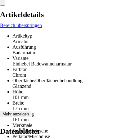
Artikeldetails
Bereich überspringen
Artikeltyp
Armatur
Ausführung
Badarmatur
Variante
Einhebel Badewannenarmatur
Farbton
Chrom
Oberfläche/Oberflächenbehandlung
Glänzend
Höhe
101 mm
Breite
175 mm
Ausladung
Mehr anzeigen
161 mm
Merkmale
Datenblätter
Keramikkartusche
Perlator/Mischdüse