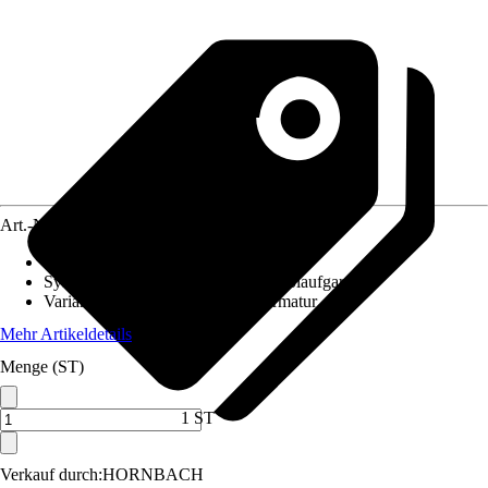
Art.-Nr.
12481716
Merkmale
:
Keramikkartusche
System der Ablaufgarnitur
:
Ohne Ablaufgarnitur
Variante
:
Einhebel Badewannenarmatur
Mehr Artikeldetails
Menge (ST)
1 ST
Verkauf durch:
HORNBACH