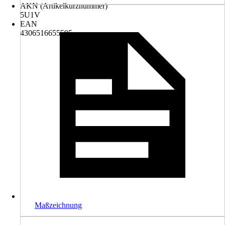
AKN (Artikelkurznummer)
5U1V
EAN
4306516655595
Maßzeichnung