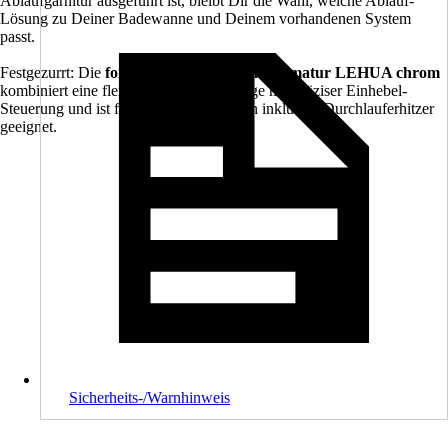
Ablaufgarnitur ausgeführt ist, bleibt Dir die Wahl, welche Ablauf-
Lösung zu Deiner Badewanne und Deinem vorhandenen System
passt.
Festgezurrt: Die
form&style Badewannenarmatur LEHUA chrom
kombiniert eine flexible Aufputz-Montage mit präziser Einhebel-
Steuerung und ist für druckfeste Anlagen inklusive Durchlauferhitzer
geeignet.
Sicherheits-/Warnhinweis