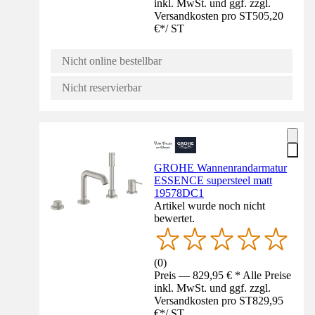
inkl. MwSt. und ggf. zzgl.
Versandkosten pro ST
505,20
€
*
/
ST
Nicht online bestellbar
Nicht reservierbar
GROHE Wannenrandarmatur
ESSENCE supersteel matt
19578DC1
Artikel wurde noch nicht
bewertet.
(
0
)
Preis — 829,95 € * Alle Preise
inkl. MwSt. und ggf. zzgl.
Versandkosten pro ST
829,95
€
*
/
ST