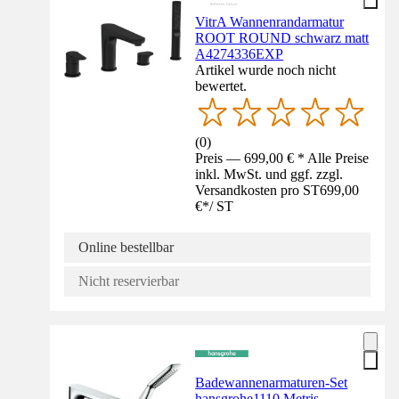
VitrA Wannenrandarmatur
ROOT ROUND schwarz matt
A4274336EXP
Artikel wurde noch nicht
bewertet.
(
0
)
Preis — 699,00 € * Alle Preise
inkl. MwSt. und ggf. zzgl.
Versandkosten pro ST
699,00
€
*
/
ST
Online bestellbar
Nicht reservierbar
Badewannenarmaturen-Set
hansgrohe1110 Metris