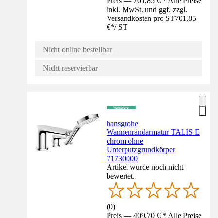
Preis — 701,85 € * Alle Preise
inkl. MwSt. und ggf. zzgl.
Versandkosten pro ST
701,85
€
*
/
ST
Nicht online bestellbar
Nicht reservierbar
hansgrohe
Wannenrandarmatur TALIS E
chrom ohne
Unterputzgrundkörper
71730000
Artikel wurde noch nicht
bewertet.
(
0
)
Preis — 409,70 € * Alle Preise