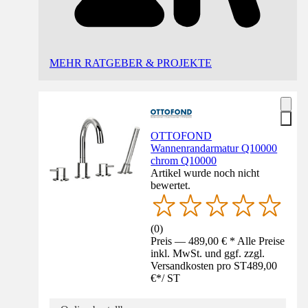
MEHR RATGEBER & PROJEKTE
OTTOFOND
Wannenrandarmatur Q10000
chrom Q10000
Artikel wurde noch nicht
bewertet.
(
0
)
Preis — 489,00 € * Alle Preise
inkl. MwSt. und ggf. zzgl.
Versandkosten pro ST
489,00
€
*
/
ST