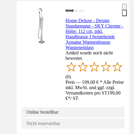
Home Deluxe - Design
Standarmatur - SKY Chrome -
Höhe: 112 cm, inkl.
Handbrause I freistehende
Armatur Wannenbrause
Wanneneinlass
Artikel wurde noch nicht
bewertet.
(
0
)
Preis — 199,00 € * Alle Preise
inkl. MwSt. und ggf. zzgl.
Versandkosten pro ST
199,00
€
*
/
ST
Online bestellbar
Nicht reservierbar