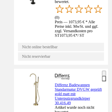
bewertet.
(
0
)
Preis — 1073,95 € * Alle
Preise inkl. MwSt. und ggf.
zzgl. Versandkosten pro
ST
1073,95 €
*
/
ST
Nicht online bestellbar
Nicht reservierbar
Differnz Badewannen
Standarmatur DVGW geprüft
gold matt mit
Unterputzgrundkörper
30.416.49
Artikel wurde noch nicht
bewertet.