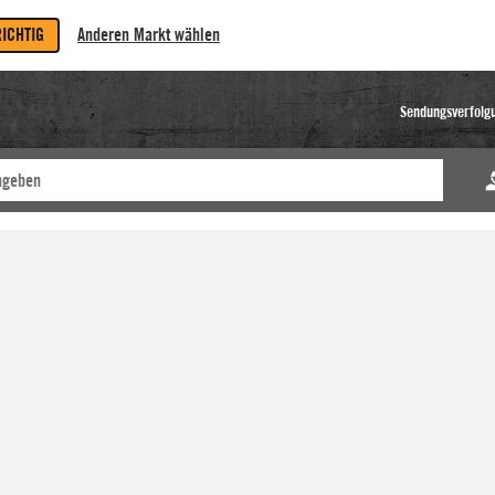
RICHTIG
Anderen Markt wählen
Sendungsverfolg