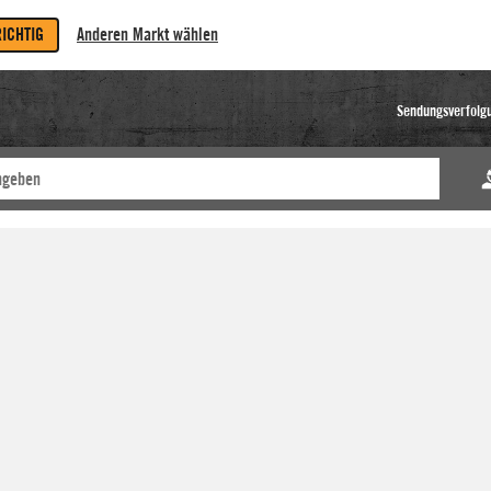
RICHTIG
Anderen Markt wählen
Sendungsverfolg