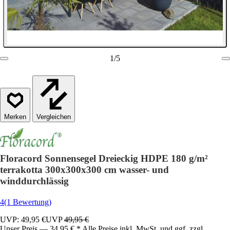
1
/
5
Vergleichen
Floracord Sonnensegel Dreieckig HDPE 180 g/m²
terrakotta 300x300x300 cm wasser- und
winddurchlässig
4
(1 Bewertung)
UVP: 49,95 €
UVP
49,95 €
Unser Preis — 34,95 € * Alle Preise inkl. MwSt. und ggf. zzgl.