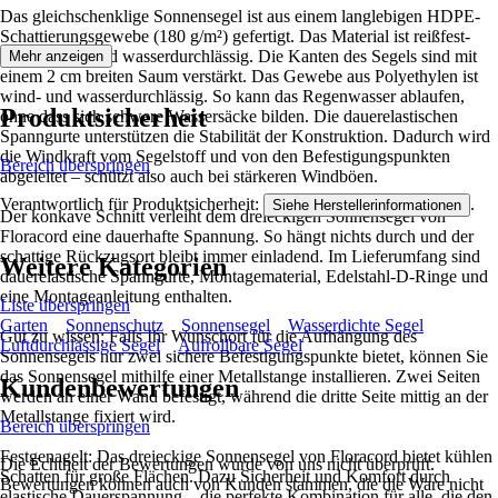
Das gleichschenklige Sonnensegel ist aus einem langlebigen HDPE-
Schattierungsgewebe (180 g/m²) gefertigt. Das Material ist reißfest-
sowie wind- und wasserdurchlässig. Die Kanten des Segels sind mit
Mehr anzeigen
einem 2 cm breiten Saum verstärkt. Das Gewebe aus Polyethylen ist
wind- und wasserdurchlässig. So kann das Regenwasser ablaufen,
Produktsicherheit
ohne dass sich schwere Wassersäcke bilden. Die dauerelastischen
Spanngurte unterstützen die Stabilität der Konstruktion. Dadurch wird
die Windkraft vom Segelstoff und von den Befestigungspunkten
Bereich überspringen
abgeleitet – schützt also auch bei stärkeren Windböen.
Verantwortlich für Produktsicherheit:
.
Siehe Herstellerinformationen
Der konkave Schnitt verleiht dem dreieckigen Sonnensegel von
Floracord eine dauerhafte Spannung. So hängt nichts durch und der
schattige Rückzugsort bleibt immer einladend. Im Lieferumfang sind
Weitere Kategorien
dauerelastische Spanngurte, Montagematerial, Edelstahl-D-Ringe und
eine Montageanleitung enthalten.
Liste überspringen
Garten
Sonnenschutz
Sonnensegel
Wasserdichte Segel
Gut zu wissen: Falls Ihr Wunschort für die Aufhängung des
Luftdurchlässige Segel
Aufrollbare Segel
Sonnensegels nur zwei sichere Befestigungspunkte bietet, können Sie
das Sonnensegel mithilfe einer Metallstange installieren. Zwei Seiten
Kundenbewertungen
werden an einer Wand befestigt, während die dritte Seite mittig an der
Metallstange fixiert wird.
Bereich überspringen
Festgenagelt: Das dreieckige Sonnensegel von Floracord bietet kühlen
Die Echtheit der Bewertungen wurde von uns nicht überprüft.
Schatten für große Flächen. Dazu Sicherheit und Komfort durch
Bewertungen können auch von Kunden stammen, die die Ware nicht
elastische Dauerspannung – die perfekte Kombination für alle, die den