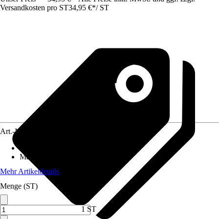
Versandkosten pro ST
34,95 €
*
/
ST
Art.-Nr.
5646118
Ausführung
:
Dreieckig
Maße
:
300x300x300 cm
Mehr Artikeldetails
Menge (ST)
1 ST