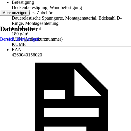
Befestigung
Deckenbefestigung, Wandbefestigung
Beiliegendes Zubehör
Mehr anzeigen
Dauerelastische Spanngurte, Montagematerial, Edelstahl D-
Ringe, Montageanleitung
Datenblätter
Flächengewicht
180 g/m²
Bereich überspringen
AKN (Artikelkurznummer)
KUME
EAN
4260040156020