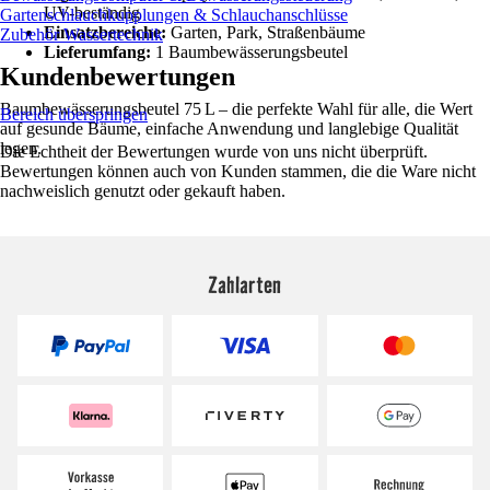
UV-beständig
Gartenschlauchkupplungen & Schlauchanschlüsse
Einsatzbereiche:
Garten, Park, Straßenbäume
Zubehör Wassertechnik
Lieferumfang:
1 Baumbewässerungsbeutel
Kundenbewertungen
Baumbewässerungsbeutel 75 L – die perfekte Wahl für alle, die Wert
Bereich überspringen
auf gesunde Bäume, einfache Anwendung und langlebige Qualität
legen.
Die Echtheit der Bewertungen wurde von uns nicht überprüft.
Bewertungen können auch von Kunden stammen, die die Ware nicht
nachweislich genutzt oder gekauft haben.
Zahlarten