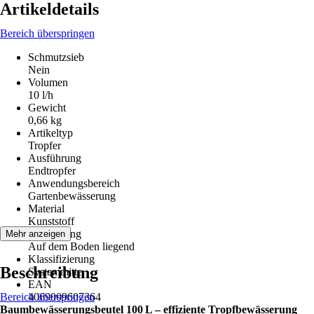
Artikeldetails
Bereich überspringen
Schmutzsieb
Nein
Volumen
10 l/h
Gewicht
0,66 kg
Artikeltyp
Tropfer
Ausführung
Endtropfer
Anwendungsbereich
Gartenbewässerung
Material
Kunststoff
Befestigung
Mehr anzeigen
Auf dem Boden liegend
Klassifizierung
Beschreibung
Systemmitte
EAN
Bereich überspringen
4069009607364
Baumbewässerungsbeutel 100 L – effiziente Tropfbewässerung