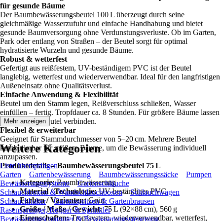
für gesunde Bäume
Der Baumbewässerungsbeutel 100 L überzeugt durch seine
gleichmäßige Wasserzufuhr und einfache Handhabung und bietet
gesunde Baumversorgung ohne Verdunstungsverluste. Ob im Garten,
Park oder entlang von Straßen – der Beutel sorgt für optimal
hydratisierte Wurzeln und gesunde Bäume.
Robust & wetterfest
Gefertigt aus reißfestem, UV-beständigem PVC ist der Beutel
langlebig, wetterfest und wiederverwendbar. Ideal für den langfristigen
Außeneinsatz ohne Qualitätsverlust.
Einfache Anwendung & Flexibilität
Beutel um den Stamm legen, Reißverschluss schließen, Wasser
einfüllen – fertig. Tropfdauer ca. 8 Stunden. Für größere Bäume lassen
sich mehrere Beutel verbinden.
Mehr anzeigen
Flexibel & erweiterbar
Geeignet für Stammdurchmesser von 5–20 cm. Mehrere Beutel
Weitere Kategorien
kombinierbar für größere Bäume, um die Bewässerung individuell
anzupassen.
Produktdetails – Baumbewässerungsbeutel 75 L
Liste überspringen
Garten
Gartenbewässerung
Baumbewässerungssäcke
Pumpen
Kategorie:
Baumbewässerung
Bewässerungssysteme
Gartenschläuche
Material / Technologie:
UV-beständiges PVC
Schlauchboxen & Wandschlauchboxen
Schlauchwagen
Farben / Varianten:
Grün
Schlauchhalter
Gartenspritzen & Gartenbrausen
Größe / Maße / Gewicht:
75 L (92×88 cm), 560 g
Rasensprenger, Regner & Sprinkler
Eigenschaften:
Tropfsystem, wiederverwendbar, wetterfest,
Bewässerungscomputer & Bewässerungssteuerung