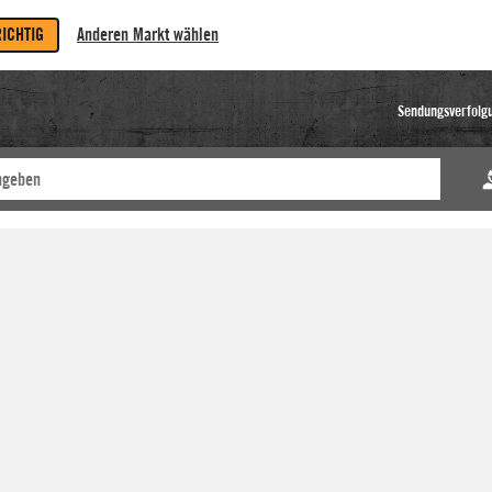
RICHTIG
Anderen Markt wählen
Sendungsverfolg