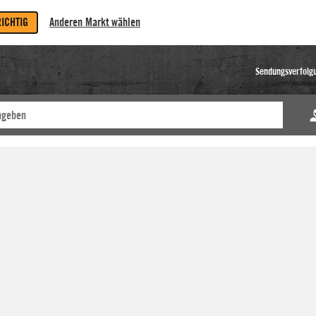
RICHTIG
Anderen Markt wählen
Sendungsverfolg