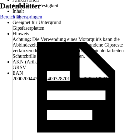
Datenblätter
Extrem hohe Festigkeit
Inhalt
Bereich überspringen
5 kg
Geeignet für Untergrund
Gipsfaserplatten
Hinweis
Achtung: Die Verwendung eines Motorquirls kann die
Abbindezeit beeinflussen! Auch abgebundene Gipsreste
verkürzen die Abbindezeit erheblich. Bei Schleifarbeiten
Schutzbrille und Mundschutz tragen.
AKN (Artikelkurznummer)
GRSV
EAN
2000200442004, 4003287018122, 4007548001533