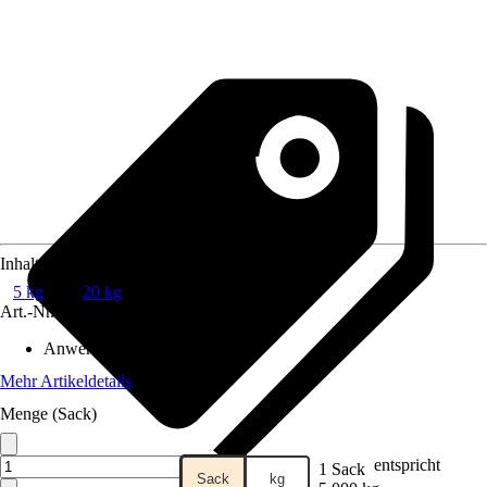
Inhalt
5 kg
20 kg
Art.-Nr.
200442
Anwendungsbereich
:
Wand
Mehr Artikeldetails
Menge (Sack)
entspricht
1 Sack
Sack
kg