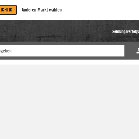
RICHTIG
Anderen Markt wählen
Sendungsverfolg