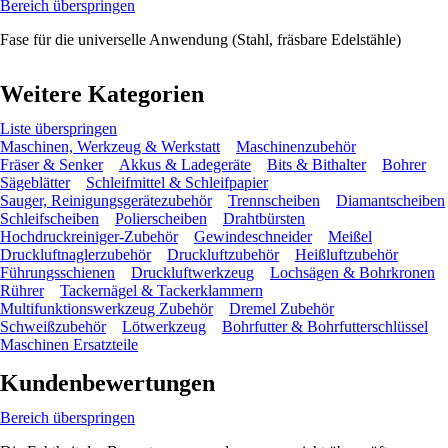
Bereich überspringen
Fase für die universelle Anwendung (Stahl, fräsbare Edelstähle)
Weitere Kategorien
Liste überspringen
Maschinen, Werkzeug & Werkstatt
Maschinenzubehör
Fräser & Senker
Akkus & Ladegeräte
Bits & Bithalter
Bohrer
Sägeblätter
Schleifmittel & Schleifpapier
Sauger, Reinigungsgerätezubehör
Trennscheiben
Diamantscheiben
Schleifscheiben
Polierscheiben
Drahtbürsten
Hochdruckreiniger-Zubehör
Gewindeschneider
Meißel
Druckluftnaglerzubehör
Druckluftzubehör
Heißluftzubehör
Führungsschienen
Druckluftwerkzeug
Lochsägen & Bohrkronen
Rührer
Tackernägel & Tackerklammern
Multifunktionswerkzeug Zubehör
Dremel Zubehör
Schweißzubehör
Lötwerkzeug
Bohrfutter & Bohrfutterschlüssel
Maschinen Ersatzteile
Kundenbewertungen
Bereich überspringen