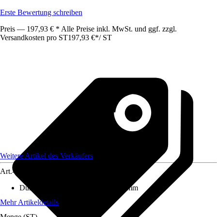
Erste Bewertung schreiben
Preis — 197,93 € * Alle Preise inkl. MwSt. und ggf. zzgl.
Versandkosten pro ST
197,93 €
*
/
ST
Weitere Artikel des Verkäufers
Art.-Nr.
12590927
Durchmesser (von - bis)
:
1 mm - 1 mm
Mehr Artikeldetails
Menge (ST)