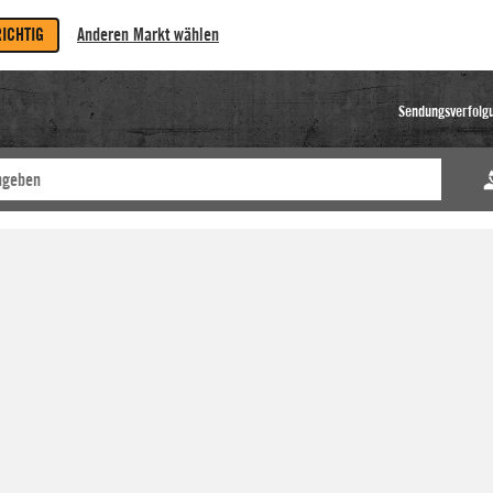
RICHTIG
Anderen Markt wählen
Sendungsverfolg