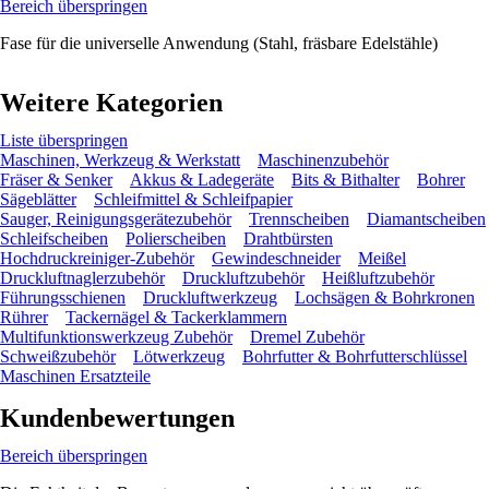
Bereich überspringen
Fase für die universelle Anwendung (Stahl, fräsbare Edelstähle)
Weitere Kategorien
Liste überspringen
Maschinen, Werkzeug & Werkstatt
Maschinenzubehör
Fräser & Senker
Akkus & Ladegeräte
Bits & Bithalter
Bohrer
Sägeblätter
Schleifmittel & Schleifpapier
Sauger, Reinigungsgerätezubehör
Trennscheiben
Diamantscheiben
Schleifscheiben
Polierscheiben
Drahtbürsten
Hochdruckreiniger-Zubehör
Gewindeschneider
Meißel
Druckluftnaglerzubehör
Druckluftzubehör
Heißluftzubehör
Führungsschienen
Druckluftwerkzeug
Lochsägen & Bohrkronen
Rührer
Tackernägel & Tackerklammern
Multifunktionswerkzeug Zubehör
Dremel Zubehör
Schweißzubehör
Lötwerkzeug
Bohrfutter & Bohrfutterschlüssel
Maschinen Ersatzteile
Kundenbewertungen
Bereich überspringen