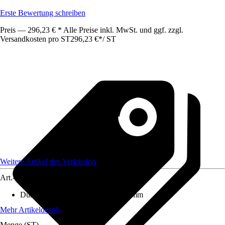
Erste Bewertung schreiben
Preis — 296,23 € * Alle Preise inkl. MwSt. und ggf. zzgl.
Versandkosten pro ST
296,23 €
*
/
ST
Weitere Artikel des Verkäufers
Art.-Nr.
12590902
Durchmesser (von - bis)
:
1 mm - 1 mm
Mehr Artikeldetails
Menge (ST)