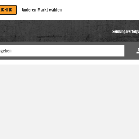
RICHTIG
Anderen Markt wählen
Sendungsverfolg